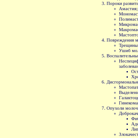
Пороки развити
Амастия;
Мономас
Полимаст
Микрома
Макрома
Мастопто
Повреждения м
Трещины 
Ушиб мо
Воспалительны
Неспец
заболева
Ос
Хр
Дисгормональн
Мастопат
Выделени
Галактоц
Гинекома
Опухоли молоч
Доброкач
Фи
Ад
Ли
Злокачес