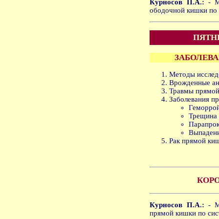
Курносов П.А.:
- М
ободочной кишки по
ПЯТНИ
ЗАБОЛЕВ
Методы исслед
Врожденные ан
Травмы прямой
Заболевания п
Геморрой
Трещина 
Парапрок
Выпадени
Рак прямой ки
КОР
Курносов П.А.:
- М
прямой кишки по си