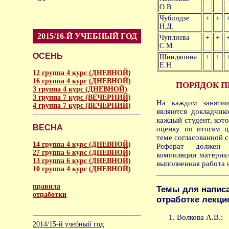
О.В.
Чубиндзе
+
+
Н.Д.
2015/16-Й УЧЕБНЫЙ ГОД
Чуплиева
+
+
С.М.
ОСЕНЬ
Шиндяпина
+
+
Е.Н.
12 группа 4 курс (ДНЕВНОЙ)
16 группа 4 курс (ДНЕВНОЙ)
ПОРЯДОК П
3 группа 4 курс (ДНЕВНОЙ)
3 группа 7 курс (ВЕЧЕРНИЙ)
На каждом занятии
4 группа 7 курс (ВЕЧЕРНИЙ)
являются докладчик
каждый студент, кот
ВЕСНА
оценку по итогам ц
теме согласованной 
14 группа 4 курс (ДНЕВНОЙ)
Реферат должен 
27 группа 6 курс (ДНЕВНОЙ)
компиляции материал
13 группа 6 курс (ДНЕВНОЙ)
выполненная работа 
10 группа 4 курс (ДНЕВНОЙ)
правила
Темы для напис
отработки
отработке лекци
аморальное
Волкова А.В.:
2014/15-й учебный год