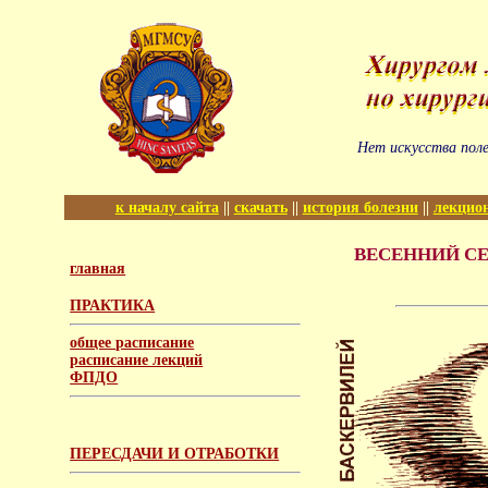
Нет искусства поле
к началу сайта
||
скачать
||
история болезни
||
лекцио
ВЕСЕННИЙ СЕМ
главная
ПРАКТИКА
общее расписание
расписание лекций
ФПДО
ПЕРЕСДАЧИ И ОТРАБОТКИ