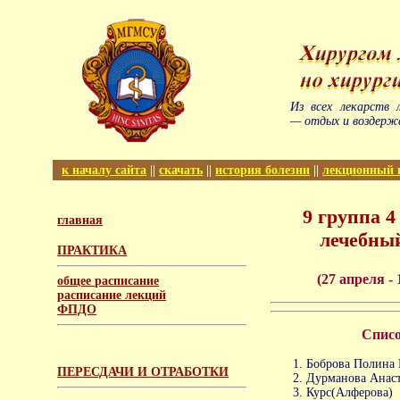
Из всех лекарств 
— отдых и воздерж
к началу сайта
||
скачать
||
история болезни
||
лекционный 
9 группа 4
главная
лечебны
ПРАКТИКА
(27 апреля - 
общее расписание
расписание лекций
ФПДО
Спис
Боброва Полина В
ПЕРЕСДАЧИ И ОТРАБОТКИ
Дурманова Анаст
Курс(Алферова)