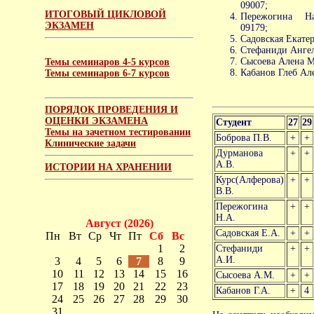
09007;
ИТОГОВЫЙ ЦИКЛОВОЙ
Пережогина Н
ЭКЗАМЕН
09179;
Садовская Екатер
Стефаниди Ангел
Сысоева Алена М
Темы семинаров 4-5 курсов
Кабанов Глеб Але
Темы семинаров 6-7 курсов
ПОРЯДОК ПРОВЕДЕНИЯ И
ОЦЕНКИ ЭКЗАМЕНА
Студент
27
29
Темы на зачетном тестировании
Боброва П.В.
+
+
Клинические задачи
Дурманова
+
+
А.В.
ИСТОРИИ НА ХРАНЕНИИ
Курс(Алферова)
+
+
В.В.
Пережогина
+
+
Н.А.
Август (2026)
Садовская Е.А.
+
+
Пн
Вт
Ср
Чт
Пт
Сб
Вс
1
2
Стефаниди
+
+
А.И.
3
4
5
6
7
8
9
10
11
12
13
14
15
16
Сысоева А.М.
+
+
17
18
19
20
21
22
23
Кабанов Г.А.
+
4
24
25
26
27
28
29
30
31