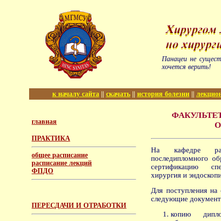
Панацеи не сущест
хочется верить!
к началу сайта
||
скачать
||
история болезни
||
лекцио
ФАКУЛЬТЕ
главная
О
ПРАКТИКА
На кафедре раб
общее расписание
последипломного об
расписание лекций
сертификацию сп
ФПДО
хирургия и эндоскопи
Для поступления на
следующие документ
ПЕРЕСДАЧИ И ОТРАБОТКИ
копию дипл