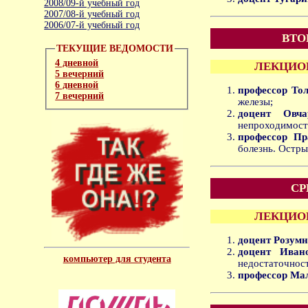
2008/09-й учебный год
2007/08-й учебный год
2006/07-й учебный год
ВТО
ТЕКУЩИЕ ВЕДОМОСТИ
4 дневной
ЛЕКЦИОН
5 вечерний
6 дневной
профессор То
7 вечерний
железы;
доцент Овча
непроходимост
профессор Пр
болезнь. Остры
СР
ЛЕКЦИОН
доцент Розум
доцент Иван
компьютер для студента
недостаточност
профессор Ма