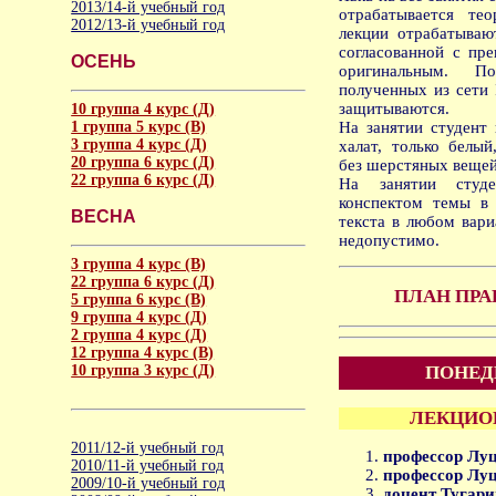
2013/14-й учебный год
отрабатывается те
2012/13-й учебный год
лекции отрабатываю
согласованной с пр
ОСЕНЬ
оригинальным. П
полученных из сети 
защитываются.
10 группа 4 курс (Д)
1 группа 5 курс (В)
На занятии студент 
3 группа 4 курс (Д)
халат, только белый
20 группа 6 курс (Д)
без шерстяных вещей
22 группа 6 курс (Д)
На занятии студе
конспектом темы в 
ВЕСНА
текста в любом вари
недопустимо.
3 группа 4 курс (В)
22 группа 6 курс (Д)
ПЛАН ПРА
5 группа 6 курс (В)
9 группа 4 курс (Д)
2 группа 4 курс (Д)
12 группа 4 курс (В)
10 группа 3 курс (Д)
ПОНЕД
ЛЕКЦИОН
2011/12-й учебный год
профессор Луц
2010/11-й учебный год
профессор Луц
2009/10-й учебный год
доцент Тугари