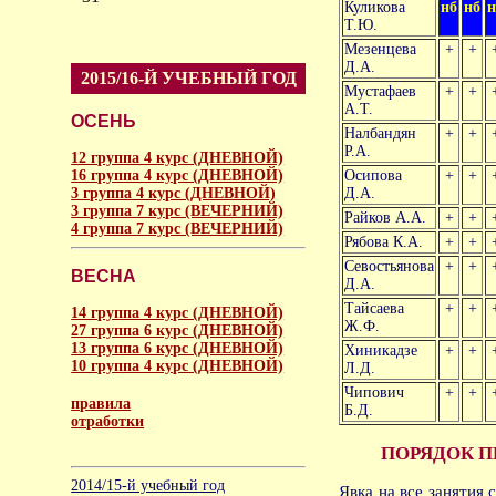
Куликова
нб
нб
н
Т.Ю.
Мезенцева
+
+
Д.А.
2015/16-Й УЧЕБНЫЙ ГОД
Мустафаев
+
+
А.Т.
ОСЕНЬ
Налбандян
+
+
Р.А.
12 группа 4 курс (ДНЕВНОЙ)
16 группа 4 курс (ДНЕВНОЙ)
Осипова
+
+
3 группа 4 курс (ДНЕВНОЙ)
Д.А.
3 группа 7 курс (ВЕЧЕРНИЙ)
Райков А.А.
+
+
4 группа 7 курс (ВЕЧЕРНИЙ)
Рябова К.А.
+
+
Севостьянова
+
+
ВЕСНА
Д.А.
Тайсаева
+
+
14 группа 4 курс (ДНЕВНОЙ)
Ж.Ф.
27 группа 6 курс (ДНЕВНОЙ)
13 группа 6 курс (ДНЕВНОЙ)
Хиникадзе
+
+
10 группа 4 курс (ДНЕВНОЙ)
Л.Д.
Чипович
+
+
правила
Б.Д.
отработки
ПОРЯДОК П
аморальное
2014/15-й учебный год
Явка на все занятия 