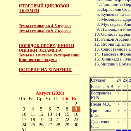
Гришанина Вер
ИТОГОВЫЙ ЦИКЛОВОЙ
Дараселия Софи
ЭКЗАМЕН
Куликова Татья
Мезенцева Дарь
Мустафаев Али 
Темы семинаров 4-5 курсов
Налбандян Рип
Темы семинаров 6-7 курсов
Осипова Дарья 
Райков Арсений
Рябова Кристин
ПОРЯДОК ПРОВЕДЕНИЯ И
Севостьянова Д
ОЦЕНКИ ЭКЗАМЕНА
Тайсаева Жанн
Темы на зачетном тестировании
Хиникадзе Лук
Клинические задачи
Чипович Бобан 
ИСТОРИИ НА ХРАНЕНИИ
Студент
24
25
2
Волкова А.В.
+
+
Август (2026)
Вострецова
+
+
Ю.В.
Пн
Вт
Ср
Чт
Пт
Сб
Вс
1
2
Глоян М.А.
+
+
3
4
5
6
7
8
9
Гришанина
+
+
10
11
12
13
14
15
16
В.О.
17
18
19
20
21
22
23
Дараселия
+
+
24
25
26
27
28
29
30
С.Т.
31