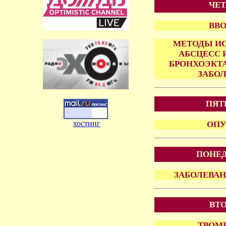
ЧЕТ
ВВО
МЕТОДЫ ИС
АБСЦЕСС 
БРОНХОЭКТ
ЗАБОЛ
ПЯТ
хостинг
ОПУ
ПОНЕД
ЗАБОЛЕВА
ВТО
ТРОМ