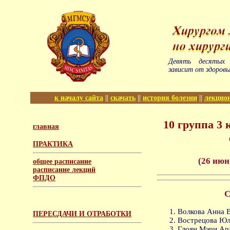
Девять десятых 
зависит от здоровь
к началу сайта
||
скачать
||
история болезни
||
лекцио
10 группа 3
главная
ПРАКТИКА
(26 июн
общее расписание
расписание лекций
ФПДО
С
Волкова Анна 
ПЕРЕСДАЧИ И ОТРАБОТКИ
Вострецова Юл
Глоян Мэри Ар