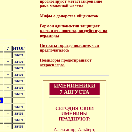
прогнозируют метастазирование
рака молочной железы
Мифы о донорстве яйцеклеток
Гормон адипонектин защищает
клетки от апоптоза, воздействуя на
церамиды
Нитраты гораздо полезнее, чем
6
7
ИТОГ
предполагалось
+
+
зачет
Помидоры предотвращают
+
+
зачет
атеросклероз
+
+
зачет
+
+
зачет
+
+
зачет
ИМЕНИННИКИ
+
+
зачет
7 АВГУСТА
+
+
зачет
б
+
+
зачет
СЕГОДНЯ СВОИ
+
+
зачет
ИМЕНИНЫ
ПРАЗДНУЮТ:
+
+
зачет
+
+
зачет
Александр, Альберт,