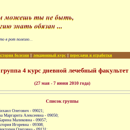
то в рот полезло...
история болезни
||
лекционный курс
||
пересдачи и отработки
 группа 4 курс дневной лечебный факультет
(27 мая - 7 июня 2010 года)
Список группы
ихаил Олегович - 09021;
а Маргарита Алексеевна - 09050;
Карина Маликовна - 09057;
ктория Игоревна - 09308;
иктория Олеговна - 09131;