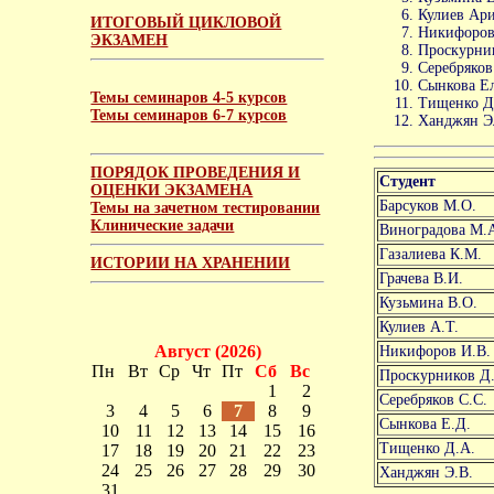
Кулиев Ари
ИТОГОВЫЙ ЦИКЛОВОЙ
Никифоров
ЭКЗАМЕН
Проскурник
Серебряков
Сынкова Ел
Темы семинаров 4-5 курсов
Тищенко Д
Темы семинаров 6-7 курсов
Ханджян Э
ПОРЯДОК ПРОВЕДЕНИЯ И
Студент
ОЦЕНКИ ЭКЗАМЕНА
Барсуков М.О.
Темы на зачетном тестировании
Клинические задачи
Виноградова М.
Газалиева К.М.
ИСТОРИИ НА ХРАНЕНИИ
Грачева В.И.
Кузьмина В.О.
Кулиев А.Т.
Август (2026)
Никифоров И.В.
Пн
Вт
Ср
Чт
Пт
Сб
Вс
Проскурников Д.
1
2
Серебряков С.С.
3
4
5
6
7
8
9
Сынкова Е.Д.
10
11
12
13
14
15
16
Тищенко Д.А.
17
18
19
20
21
22
23
24
25
26
27
28
29
30
Ханджян Э.В.
31