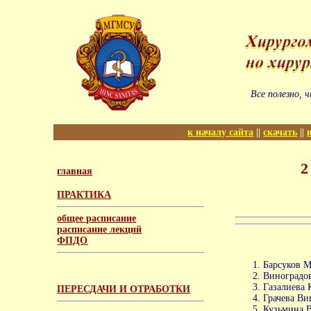
Все полезно, ч
к началу сайта
||
скачать
||
2
главная
ПРАКТИКА
общее расписание
расписание лекций
ФПДО
Барсуков М
Виноградов
Газалиева 
ПЕРЕСДАЧИ И ОТРАБОТКИ
Грачева Ви
Кузьмина В