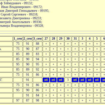
ф Теймурович - 09132;
 Иван Владимирович - 09172;
ов Дмитрий Геннадьевич - 09195;
 Сергей Сергеевич - 09218;
изавета Дмитриевна - 09233;
митрий Анатольевич - 09336;
льмира Владимировна - 09328;
1_сем
2_сем
3_сем
27
28
29
30
31
3
4
5
75
91
88
+
+
+
+
+
+
+
+
А.
75
90
87
+
+
+
+
+
+
+
+
85
89
83
+
+
+
+
+
+
+
+
85
90
94
+
+
+
+
+
+
+
+
95
90
95
+
+
+
+
+
+
+
+
85
89
92
+
+
+
+
+
+
+
+
75
91
86
+
+
+
+
+
+
+
+
Г.
91
нб
нб
нб
3
нб
нб
нб
нб
н
75
91
86
+
+
+
+
+
+
+
+
95
90
86
+
+
+
+
+
+
+
+
91
84
+
+
+
+
+
+
+
+
97
87
98
+
+
+
+
+
+
+
+