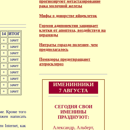
прогнозируют метастазирование
рака молочной железы
Мифы о донорстве яйцеклеток
Гормон адипонектин защищает
клетки от апоптоза, воздействуя на
14
ИТОГ
церамиды
+
зачет
Нитраты гораздо полезнее, чем
+
зачет
предполагалось
+
зачет
+
зачет
Помидоры предотвращают
атеросклероз
+
зачет
+
зачет
+
зачет
ИМЕНИННИКИ
+
зачет
7 АВГУСТА
+
зачет
СЕГОДНЯ СВОИ
ИМЕНИНЫ
ме. Кроме того
лжен написать
ПРАЗДНУЮТ:
 Internet, как
Александр, Альберт,