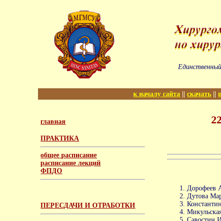
Единственный
к началу сайта
||
скачать
||
2
главная
ПРАКТИКА
общее расписание
расписание лекций
ФПДО
Дорофеев А
Дутова Мар
Константин
ПЕРЕСДАЧИ И ОТРАБОТКИ
Микульская
Савостин И