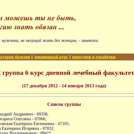
 мужчина, не могущий жить без женщин, - гинеколог.
история болезни
||
лекционный курс
||
пересдачи и отработки
2 группа 6 курс дневной лечебный факульте
(17 декабря 2012 - 14 января 2013 года)
Список группы
ндрей Андреевич - 09358;
гарита Олеговна - 07066;
овская Екатерина Евгеньевна - 07105;
 Екатерина Игоревна - 07032;
горь Владимирович - 09427;