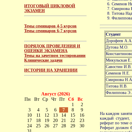
Семенов Ни
ИТОГОВЫЙ ЦИКЛОВОЙ
Смирнова Н
ЭКЗАМЕН
Титова Над
Филиппова 
Темы семинаров 4-5 курсов
Темы семинаров 6-7 курсов
Студент
Дорофеев А.А
ПОРЯДОК ПРОВЕДЕНИЯ И
Дутова М.О.
ОЦЕНКИ ЭКЗАМЕНА
Константиновс
Темы на зачетном тестировании
Клинические задачи
Микульская Е.
Савостин И.В.
ИСТОРИИ НА ХРАНЕНИИ
Семенов Н.Е.
Смирнова Н.А
Титова Н.В.
Филиппова Э.
Август (2026)
Пн
Вт
Ср
Чт
Пт
Сб
Вс
1
2
3
4
5
6
7
8
9
На каждом заняти
10
11
12
13
14
15
16
каждый студент,
17
18
19
20
21
22
23
реферат по теме 
24
25
26
27
28
29
30
Реферат должен б
31