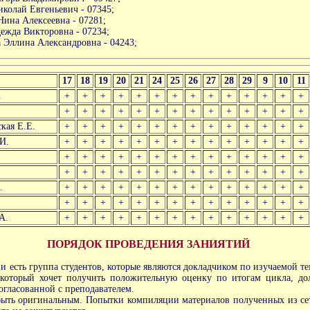
колай Евгеньевич - 07345;
ина Алексеевна - 07281;
ежда Викторовна - 07234;
Эллина Александровна - 04243;
17
18
19
20
21
24
25
26
27
28
29
9
10
11
.
+
+
+
+
+
+
+
+
+
+
+
+
+
+
+
+
+
+
+
+
+
+
+
+
+
+
+
+
кая Е.Е.
+
+
+
+
+
+
+
+
+
+
+
+
+
+
И.
+
+
+
+
+
+
+
+
+
+
+
+
+
+
+
+
+
+
+
+
+
+
+
+
+
+
+
+
+
+
+
+
+
+
+
+
+
+
+
+
+
+
.
+
+
+
+
+
+
+
+
+
+
+
+
+
+
+
+
+
+
+
+
+
+
+
+
+
+
+
+
А.
+
+
+
+
+
+
+
+
+
+
+
+
+
+
ПОРЯДОК ПРОВЕДЕНИЯ ЗАНИЯТИЙ
и есть группа студентов, которые являются докладчиком по изучаемой те
 который хочет получить положительную оценку по итогам цикла, до
согласованной с преподавателем.
ыть оригинальным. Попытки компиляции материалов полученных из сети