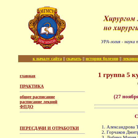
УРА-логия - наука
к началу сайта
||
скачать
||
история болезни
||
лекцио
1 группа 5 
главная
ПРАКТИКА
(27 ноября
общее расписание
расписание лекций
ФПДО
С
Александрова Т
ПЕРЕСДАЧИ И ОТРАБОТКИ
Горчаков Дмитр
Добина Мария 