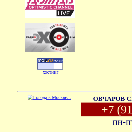
хостинг
ОВЧАРОВ С
+7 (9
пн-п