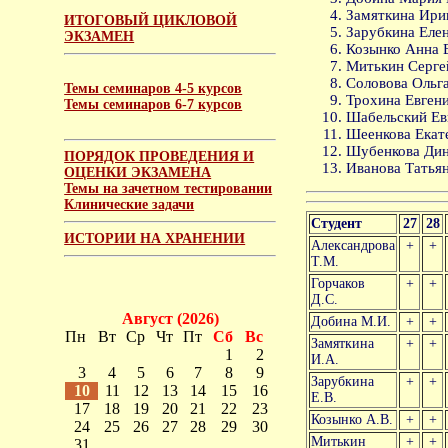
Замяткина Ири
ИТОГОВЫЙ ЦИКЛОВОЙ
Зарубкина Елен
ЭКЗАМЕН
Козынко Анна 
Митькин Серге
Соловова Ольга
Темы семинаров 4-5 курсов
Трохина Евгени
Темы семинаров 6-7 курсов
Шабельский Евг
Шеенкова Екате
Шубенкова Дина
ПОРЯДОК ПРОВЕДЕНИЯ И
Иванова Татья
ОЦЕНКИ ЭКЗАМЕНА
Темы на зачетном тестировании
Клинические задачи
Студент
27
28
ИСТОРИИ НА ХРАНЕНИИ
Александрова
+
+
Т.М.
Горчаков
+
+
Д.С.
Август (2026)
Добина М.И.
+
+
Пн
Вт
Ср
Чт
Пт
Сб
Вс
Замяткина
+
+
1
2
И.А.
3
4
5
6
7
8
9
Зарубкина
+
+
10
11
12
13
14
15
16
Е.В.
17
18
19
20
21
22
23
Козынко А.В.
+
+
24
25
26
27
28
29
30
Митькин
+
+
31