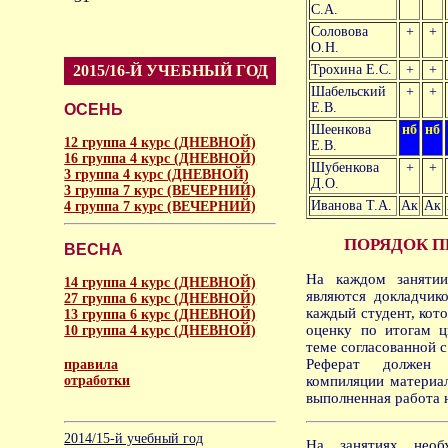
С.А.
Соловова
+
+
О.Н.
2015/16-Й УЧЕБНЫЙ ГОД
Трохина Е.С.
+
+
Шабельский
+
+
Е.В.
ОСЕНЬ
Шеенкова
нб
нб
12 группа 4 курс (ДНЕВНОЙ)
Е.В.
16 группа 4 курс (ДНЕВНОЙ)
Шубенкова
+
+
3 группа 4 курс (ДНЕВНОЙ)
Д.О.
3 группа 7 курс (ВЕЧЕРНИЙ)
Иванова Т.А.
Ак
Ак
4 группа 7 курс (ВЕЧЕРНИЙ)
ПОРЯДОК П
ВЕСНА
На каждом занятии
14 группа 4 курс (ДНЕВНОЙ)
являются докладчик
27 группа 6 курс (ДНЕВНОЙ)
каждый студент, кот
13 группа 6 курс (ДНЕВНОЙ)
оценку по итогам ц
10 группа 4 курс (ДНЕВНОЙ)
теме согласованной 
Реферат должен 
правила
отработки
компиляции материал
выполненная работа 
аморальное
2014/15-й учебный год
На занятиях нео