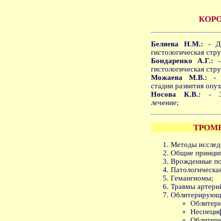
КОР
Беляева Н.М.:
- До
гистологическая стру
Бондаренко А.Г.:
- 
гистологическая стру
Можаева М.В.:
- З
стадии развития опу
Носова К.В.:
- Зл
лечение;
ТРОМ
Методы исслед
Общие принцип
Врожденные по
Патологическая
Гемангиомы;
Травмы артери
Облитерирующи
Облитери
Неспециф
Облитер