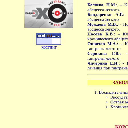
Беляева Н.М.:
- Кл
абсцесса легкого.
Бондаренко А.Г.:
-
абсцесса легкого
Можаева М.В.:
- По
абсцесса легкого.
Носова К.В.:
- Кли
хронического абсцесс
Опритов М.А.:
- Кл
хостинг
гангрены легкого.
Серикова Г.В.:
- 
гангрены легкого.
Чичерина Е.И.:
- П
лечения при гангрене
ЗАБО
Воспалительны
Экссудат
Острая э
Хроничес
КОР