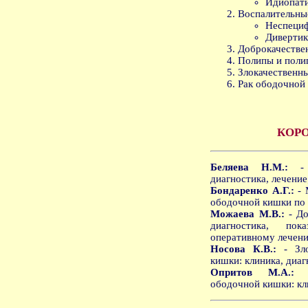
Идиопати
Воспалительны
Неспециф
Дивертик
Доброкачестве
Полипы и поли
Злокачественны
Рак ободочной
КОР
Беляева Н.М.:
- Б
диагностика, лечение
Бондаренко А.Г.:
- 
ободочной кишки по
Можаева М.В.:
- До
диагностика, по
оперативному лечен
Носова К.В.:
- Зло
кишки: клиника, диаг
Опритов М.А.:
- 
ободочной кишки: кли