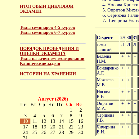
Носова Кристи
ИТОГОВЫЙ ЦИКЛОВОЙ
Опритов Михаи
ЭКЗАМЕН
Серикова Галин
Чичерина Екате
Темы семинаров 4-5 курсов
Темы семинаров 6-7 курсов
Студент
29
30
31
темы
Л
Л
Л
ПОРЯДОК ПРОВЕДЕНИЯ И
занятий
ОЦЕНКИ ЭКЗАМЕНА
Беляева
+
+
+
Темы на зачетном тестировании
Н.М.
Клинические задачи
Бондаренко
+
+
+
А.Г.
ИСТОРИИ НА ХРАНЕНИИ
Можаева
+
+
+
М.В.
Носова
+
+
+
К.В.
Август (2026)
Опритов
+
+
+
Пн
Вт
Ср
Чт
Пт
Сб
Вс
М.А.
1
2
3
4
5
6
7
8
9
Серикова
+
+
+
Г.В.
10
11
12
13
14
15
16
17
18
19
20
21
22
23
Чичерина
+
+
+
24
25
26
27
28
29
30
Е.И.
31