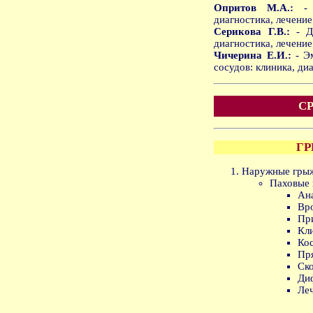
Опритов М.А.:
- Т
диагностика, лечение
Серикова Г.В.:
- Ди
диагностика, лечение
Чичерина Е.И.:
- Эм
сосудов: клиника, ди
СР
Г
Наружные грыж
Паховые 
Ан
Вр
Пр
Кли
Кос
Пр
Ск
Ди
Ле