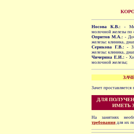
КОР
Носова К.В.:
- Меж
молочной железы по 
Опритов М.А.:
- До
железы: клиника, диа
Серикова Г.В.:
- Зл
железы: клиника, диа
Чичерина Е.И.:
- Хи
молочной железы;
ЗАЧ
Зачет проставляется
ДЛЯ ПОЛУЧЕН
ИМЕТЬ 
На занятиях нео
требования
для их п