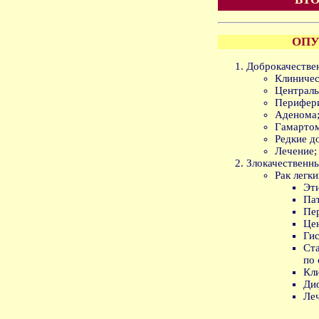
ОПУ
Доброкачестве
Клиничес
Централь
Перифери
Аденома
Гамарто
Редкие д
Лечение;
Злокачественны
Рак легки
Эт
Па
Пе
Це
Гис
Ст
по
Кли
Ди
Ле