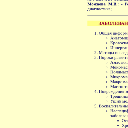
Можаева М.В.:
- Ре
диагностика;
ЗАБОЛЕВА
Общая информ
Анатомия
Кровосна
Иннервац
Методы исслед
Пороки развити
Амастия;
Мономас
Полимаст
Микрома
Макрома
Мастопто
Повреждения м
Трещины 
Ушиб мо
Воспалительны
Неспец
заболева
Ос
Хр