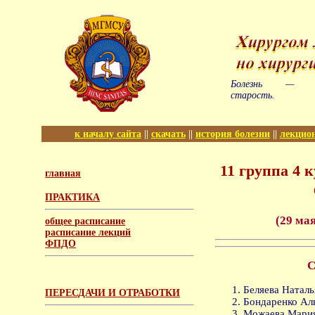
Болезнь — пр
старость.
к началу сайта
||
скачать
||
история болезни
||
лекцио
11 группа 4 
главная
ПРАКТИКА
(29 мая
общее расписание
расписание лекций
ФПДО
С
Беляева Наталь
ПЕРЕСДАЧИ И ОТРАБОТКИ
Бондаренко Аль
Можаева Мария