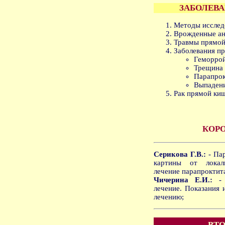
ЗАБОЛЕВ
Методы исслед
Врожденные ан
Травмы прямой
Заболевания п
Геморрой
Трещина 
Парапрок
Выпадени
Рак прямой ки
КОР
Серикова Г.В.:
- Пар
картины от локали
лечение парапроктит
Чичерина Е.И.:
- Г
лечение. Показания 
лечению;
ВТО