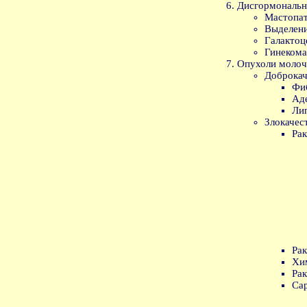
Дисгормональн
Мастопат
Выделени
Галактоц
Гинекома
Опухоли молоч
Доброкач
Фи
Ад
Ли
Злокачес
Рак
Рак
Хи
Ра
Са