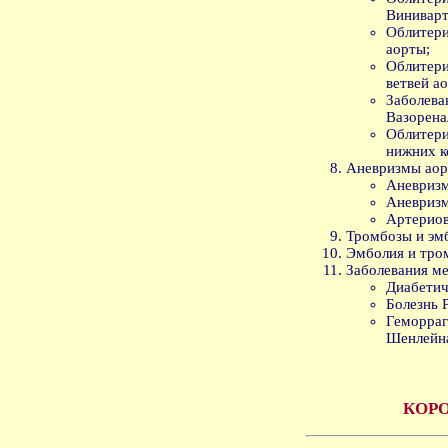
Винивар
Облитер
аорты;
Облитер
ветвей а
Забол
Вазорена
Облите
нижних к
Аневризмы аор
Аневризм
Аневризм
Артериов
Тромбозы и эм
Эмболия и тро
Заболевания ме
Диабетич
Болезнь 
Геморр
Шенлейн
КОР