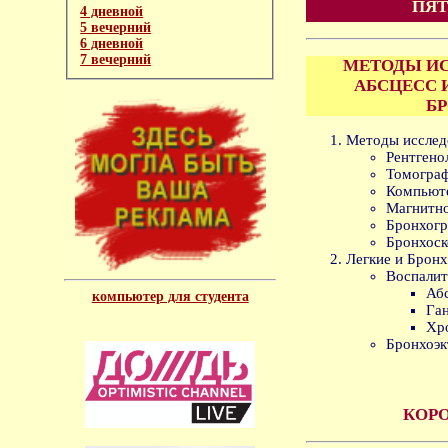
ПЯТ
4 дневной
5 вечерний
6 дневной
7 вечерний
МЕТОДЫ ИС
АБСЦЕСС 
Б
Методы исслед
Рентгено
Томограф
Компьюте
Магнитно
Бронхогр
Бронхоск
Легкие и Бронх
Воспалит
Абс
компьютер для студента
Ган
Хро
Бронхоэк
КОР