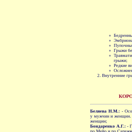
Бедренны
Эмбрион
Пупочны
Грыжи бе
Травма
грыжи;
Редкие в
Осложнен
Внутренние гр
КОР
Беляева Н.М.:
- Осо
у мужчин и женщин.
женщин;
Бондаренко А.Г.:
- 
по Мейо и по Сапежко