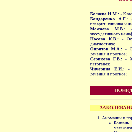
Беляева Н.М.:
- Кла
Бондаренко А.Г.:
-
плеврит: клиника и д
Можаева М.В.:
- 
экссудативного неин
Носова К.В.:
- Ост
диагностика;
Опритов М.А.:
- О
лечения и прогноз;
Серикова Г.В.:
- Хр
патогенез;
Чичерина Е.И.:
- 
лечения и прогноз;
ПОНЕД
ЗАБОЛЕВАН
Аномалии и по
Болезн
мегаколо