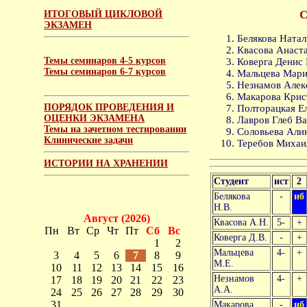
С
ИТОГОВЫЙ ЦИКЛОВОЙ
ЭКЗАМЕН
Белякова Натал
Квасова Анаста
Темы семинаров 4-5 курсов
Коверга Денис 
Темы семинаров 6-7 курсов
Мальцева Мария
Незнамов Алекс
Макарова Крис
ПОРЯДОК ПРОВЕДЕНИЯ И
Полторацкая Ел
ОЦЕНКИ ЭКЗАМЕНА
Лавров Глеб Ва
Темы на зачетном тестировании
Соловьева Али
Клинические задачи
Теребов Михаил
ИСТОРИИ НА ХРАНЕНИИ
Студент
ист
2
Белякова
-
нб
Н.В.
Август (2026)
Квасова А.Н.
5-
+
Пн
Вт
Ср
Чт
Пт
Сб
Вс
Коверга Д.В.
-
+
1
2
Мальцева
4-
+
3
4
5
6
7
8
9
М.Е.
10
11
12
13
14
15
16
Незнамов
4-
+
17
18
19
20
21
22
23
А.А.
24
25
26
27
28
29
30
31
Макарова
-
нб