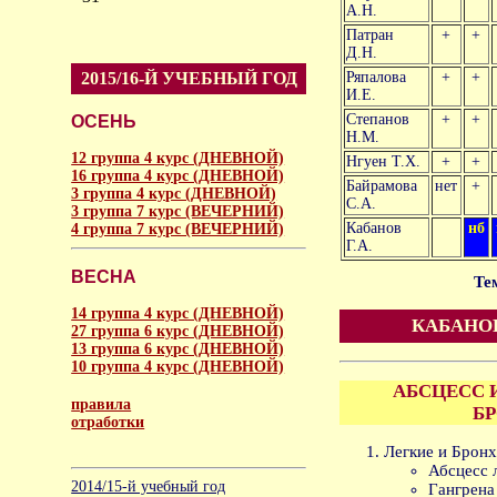
А.Н.
Патран
+
+
Д.Н.
2015/16-Й УЧЕБНЫЙ ГОД
Ряпалова
+
+
И.Е.
Степанов
+
+
ОСЕНЬ
Н.М.
12 группа 4 курс (ДНЕВНОЙ)
Нгуен Т.Х.
+
+
16 группа 4 курс (ДНЕВНОЙ)
Байрамова
нет
+
3 группа 4 курс (ДНЕВНОЙ)
С.А.
3 группа 7 курс (ВЕЧЕРНИЙ)
Кабанов
нб
4 группа 7 курс (ВЕЧЕРНИЙ)
Г.А.
ВЕСНА
Те
14 группа 4 курс (ДНЕВНОЙ)
КАБАНО
27 группа 6 курс (ДНЕВНОЙ)
13 группа 6 курс (ДНЕВНОЙ)
10 группа 4 курс (ДНЕВНОЙ)
АБСЦЕСС 
правила
Б
отработки
Легкие и Бронх
аморальное
Абсцесс 
2014/15-й учебный год
Гангрена 