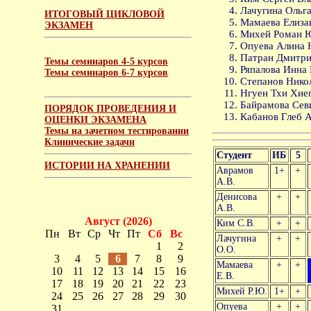
Лачугина Ольга
ИТОГОВЫЙ ЦИКЛОВОЙ
Мамаева Елизав
ЭКЗАМЕН
Михей Роман Ю
Опуева Алина Н
Патран Дмитри
Темы семинаров 4-5 курсов
Ряпалова Инна 
Темы семинаров 6-7 курсов
Степанов Нико
Нгуен Тхи Хиеп
Байрамова Севи
ПОРЯДОК ПРОВЕДЕНИЯ И
Кабанов Глеб А
ОЦЕНКИ ЭКЗАМЕНА
Темы на зачетном тестировании
Клинические задачи
Студент
ИБ
5
ИСТОРИИ НА ХРАНЕНИИ
Аврамов
1+
+
А.В.
Денисова
+
+
А.В.
Август (2026)
Ким С.В.
+
+
Пн
Вт
Ср
Чт
Пт
Сб
Вс
Лачугина
+
+
1
2
О.О.
3
4
5
6
7
8
9
Мамаева
+
+
10
11
12
13
14
15
16
Е.В.
17
18
19
20
21
22
23
Михей Р.Ю.
1+
+
24
25
26
27
28
29
30
Опуева
+
+
31