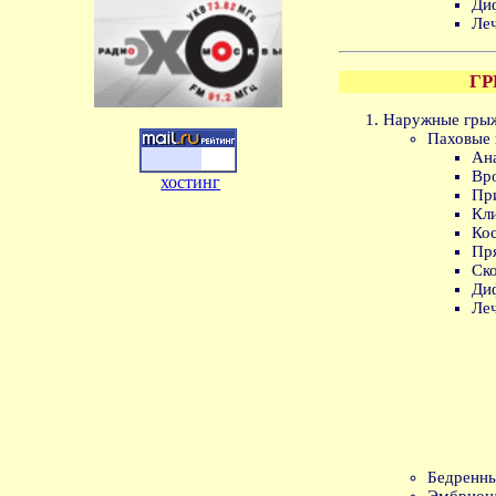
Ди
Ле
Г
Наружные грыж
Паховые 
Ан
Вр
хостинг
Пр
Кли
Кос
Пр
Ск
Ди
Ле
Бедренны