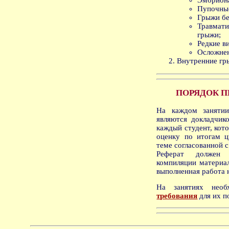
Эмбрион
Пупочны
Грыжи бе
Травма
грыжи;
Редкие в
Осложнен
Внутренние гр
ПОРЯДОК П
На каждом занятии
являются докладчик
каждый студент, кот
оценку по итогам ц
теме согласованной 
Реферат должен 
компиляции материал
выполненная работа 
На занятиях нео
требования
для их п