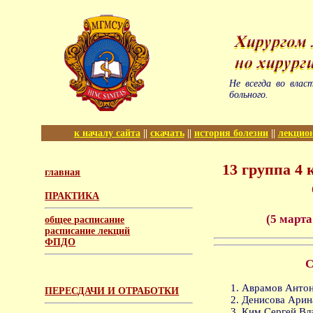
Не всегда во влас
больного.
к началу сайта
||
скачать
||
история болезни
||
лекцио
13 группа 4
главная
ПРАКТИКА
(5 марта
общее расписание
расписание лекций
ФПДО
С
Аврамов Антон
ПЕРЕСДАЧИ И ОТРАБОТКИ
Денисова Арин
Ким Сергей Вл