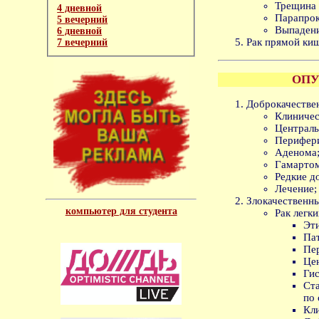
Трещина 
4 дневной
Парапрок
5 вечерний
Выпадени
6 дневной
Рак прямой ки
7 вечерний
ОПУ
Доброкачестве
Клиничес
Централь
Перифери
Аденома
Гамарто
Редкие д
Лечение;
Злокачественны
компьютер для студента
Рак легки
Эт
Па
Пе
Це
Гис
Ст
по
Кли