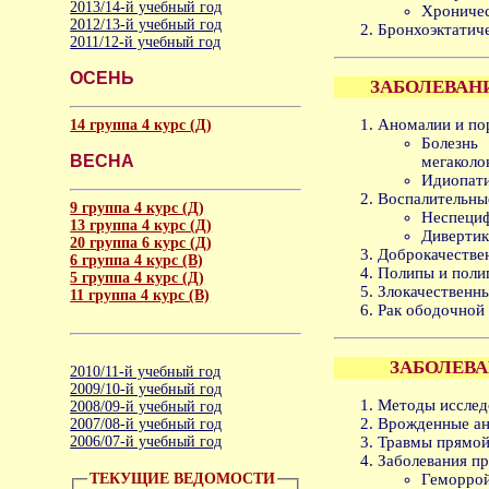
2013/14-й учебный год
Хроничес
2012/13-й учебный год
Бронхоэктатиче
2011/12-й учебный год
ОСЕНЬ
ЗАБОЛЕВАН
Аномалии и по
14 группа 4 курс (Д)
Болезн
ВЕСНА
мегаколо
Идиопати
Воспалительны
9 группа 4 курс (Д)
Неспециф
13 группа 4 курс (Д)
Дивертик
20 группа 6 курс (Д)
Доброкачестве
6 группа 4 курс (B)
Полипы и поли
5 группа 4 курс (Д)
Злокачественны
11 группа 4 курс (B)
Рак ободочной
ЗАБОЛЕВ
2010/11-й учебный год
2009/10-й учебный год
Методы исслед
2008/09-й учебный год
Врожденные ан
2007/08-й учебный год
2006/07-й учебный год
Травмы прямой
Заболевания п
ТЕКУЩИЕ ВЕДОМОСТИ
Геморрой