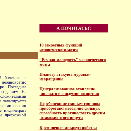
А ПОЧИТАТЬ!?
10 секретных функций
человеческого мозга
"Вечная молодость" человеческого
мозга
Планету атакуют муравьи-
й болезнью с
извращенцы
неоднократно
ре. Последнее
Централизованное отопление
опозданием. На
виновато в эпидемии ожирения
положительный
 пальпируется
Переболевшие свиным гриппом
 формировании
приобретают необычно сильную
е инфильтрата
способность противостоять другим
м чрескожной
штаммам этого вируса
Кремниевые микроустройства