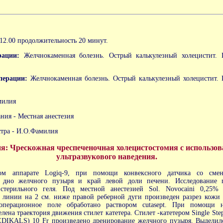
12.00 продолжительность 20 минут.
рации:
Желчнокаменная болезнь. Острый калькулезный холецистит.
перации:
Желчнокаменная болезнь. Острый калькулезный холецистит.
милия
ния - Местная анестезия
стра - И.О.Фамилия
я: Чрескожная чреспеченочная холецистостомия с использо
ультразвукового наведения.
вом аппарате Logiq-9, при помощи конвексного датчика со смен
о дно желчного пузыря и край левой доли печени. Исследование 
 стерильного геля. Под местной анестезией Sol. Novocaini 0,25
 линии на 2 см. ниже правой реберной дуги произведен разрез кожи 
 операционное поле обработано раствором cutasept. При помощи 
лена траектория движения стилет катетера. Стилет -катетером Single Step
DIKALS) 10 Fr произведено дренирование желчного пузыря. Выделило