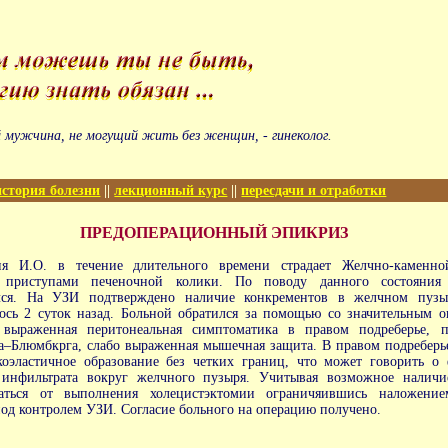
 мужчина, не могущий жить без женщин, - гинеколог.
история болезни
||
лекционный курс
||
пересдачи и отработки
ПРЕДОПЕРАЦИОННЫЙ ЭПИКРИЗ
я И.О. в течение длительного времени страдает Желчно-каменно
 приступами печеночной колики. По поводу данного состояния 
ался. На УЗИ подтверждено наличие конкрементов в желчном пузы
лось 2 суток назад. Больной обратился за помощью со значительным 
 выраженная перитонеальная симптоматика в правом подреберье, 
–Блюмбкрга, слабо выраженная мышечная защита. В правом подреберье
коэластичное образование без четких границ, что может говорить о
 инфильтрата вокруг желчного пузыря. Учитывая возможное наличи
аться от выполнения холецистэктомии ограничяившись наложение
од контролем УЗИ. Согласие больного на операцию получено.