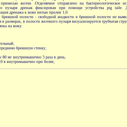
примесью желчи. Отделяемое отправлено на бактериологическое ис
го пузыря дренаж фиксирован при помощи устройства pig taile. 
ация дренажа к коже нитью пролен 1,0.
 брюшной полости - свободной жидкости в брюшной полости не выяв
я в размерах, в полости желчного пузыря визуализируется трубчатая стру
язка на кожу.
тельный;
переднюю брюшную стенку;
 80 мг внутримышечно 3 раза в день;
,0 в внутримышечно при болях;