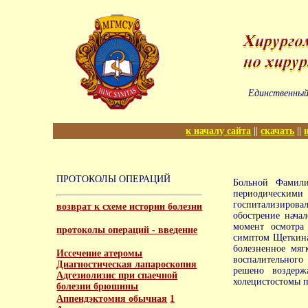
Единственный
к началу сайта
||
скачать
||
ПРОТОКОЛЫ ОПЕРАЦИЙ
Больной Фамили
периодическими
госпитализиров
возврат к схеме истории болезни
обострение нача
момент осмотра
протоколы операций - введение
симптом Щеткина
болезненное мяг
Иссечение атеромы
воспалительного
Диагностическая лапароскопия
решено воздерж
Адгезиолизис при спаечной
холецистостомы п
болезни брюшины
Аппендэктомия обычная
1