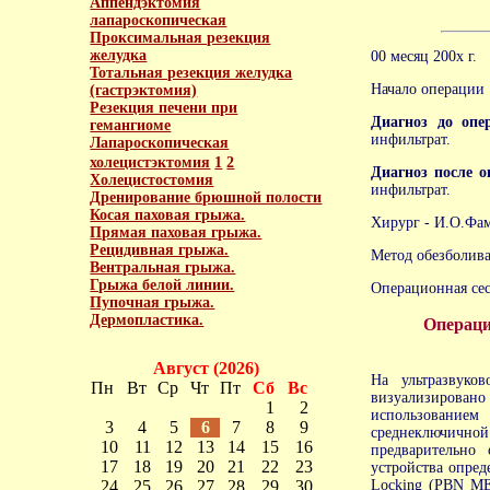
Аппендэктомия
лапароскопическая
Проксимальная резекция
желудка
00 месяц 200х г.
Тотальная резекция желудка
Начало операции 
(гастрэктомия)
Резекция печени при
Диагноз до опе
гемангиоме
инфильтрат.
Лапароскопическая
холецистэктомия
1
2
Диагноз после о
Холецистостомия
инфильтрат.
Дренирование брюшной полости
Косая паховая грыжа.
Хирург - И.О.Фа
Прямая паховая грыжа.
Рецидивная грыжа.
Метод обезболива
Вентральная грыжа.
Грыжа белой линии.
Операционная се
Пупочная грыжа.
Дермопластика.
Операци
Август (2026)
На ультразвуко
Пн
Вт
Ср
Чт
Пт
Сб
Вс
визуализирован
1
2
использованием
3
4
5
6
7
8
9
среднеключичной
10
11
12
13
14
15
16
предварительно
17
18
19
20
21
22
23
устройства опреде
24
25
26
27
28
29
30
Locking (PBN ME