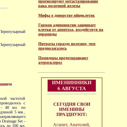
прогнозируют метастазирование
рака молочной железы
Мифы о донорстве яйцеклеток
Гормон адипонектин защищает
клетки от апоптоза, воздействуя на
 Перипузырный
церамиды
Нитраты гораздо полезнее, чем
 Перипузырный
предполагалось
Помидоры предотвращают
атеросклероз
ИМЕНИННИКИ
ванием
6 АВГУСТА
ной частотой
проводилось с
СЕГОДНЯ СВОИ
% - 40 мл. по
ИМЕНИНЫ
длиной 5 мм.,
ПРАЗДНУЮТ:
направляющего
 Drainage Set -
Агапит, Анатолий,
сь до 100 мл.