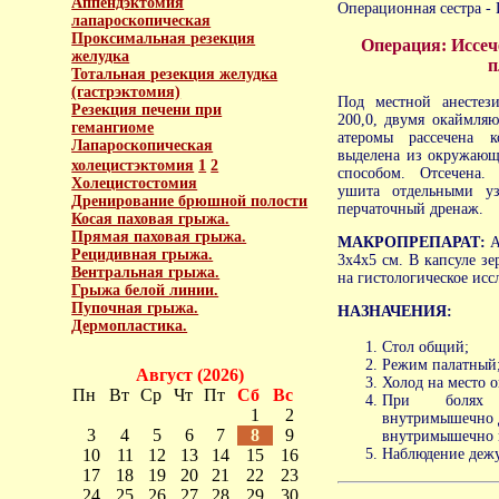
Аппендэктомия
Операционная сестра -
лапароскопическая
Проксимальная резекция
Операция: Иссеч
желудка
п
Тотальная резекция желудка
(гастрэктомия)
Под местной анестези
Резекция печени при
200,0, двумя окаймля
гемангиоме
атеромы рассечена 
Лапароскопическая
выделена из окружающ
холецистэктомия
1
2
способом. Отсечена.
Холецистостомия
ушита отдельными у
Дренирование брюшной полости
перчаточный дренаж.
Косая паховая грыжа.
Прямая паховая грыжа.
МАКРОПРЕПАРАТ:
А
Рецидивная грыжа.
3х4х5 см. В капсуле зе
Вентральная грыжа.
на гистологическое исс
Грыжа белой линии.
Пупочная грыжа.
НАЗНАЧЕНИЯ:
Дермопластика.
Стол общий;
Режим палатный
Август (2026)
Холод на место 
Пн
Вт
Ср
Чт
Пт
Сб
Вс
При болях S
1
2
внутримышечно д
3
4
5
6
7
8
9
внутримышечно н
10
11
12
13
14
15
16
Наблюдение дежу
17
18
19
20
21
22
23
24
25
26
27
28
29
30