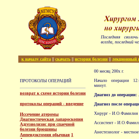
Последняя сволоч
всегда, последний че
к началу сайта
||
скачать
||
история болезни
||
лекционный 
00 месяц 200х г.
Начало операции 12.
ПРОТОКОЛЫ ОПЕРАЦИЙ
минут.
возврат к схеме истории болезни
Диагноз до операции:
протоколы операций - введение
Диагноз после операц
Хирург - И.О.Фамилия
Иссечение атеромы
Диагностическая лапароскопия
Ассистент - И.О.Фамил
Адгезиолизис при спаечной
болезни брюшины
Анестезиолог - местно
Аппендэктомия обычная
1