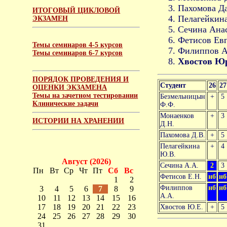
Пахомова Да
ИТОГОВЫЙ ЦИКЛОВОЙ
Пелагейкина
ЭКЗАМЕН
Сечина Анас
Фетисов Евг
Темы семинаров 4-5 курсов
Филиппов Ан
Темы семинаров 6-7 курсов
Хвостов Ю
ПОРЯДОК ПРОВЕДЕНИЯ И
Студент
26
27
ОЦЕНКИ ЭКЗАМЕНА
Темы на зачетном тестировании
Безмельницын
+
5
Клинические задачи
Ф.Ф.
Монаенков
+
3
ИСТОРИИ НА ХРАНЕНИИ
Д.Н.
Пахомова Д.В.
+
5
Пелагейкина
+
4
Ю.В.
Август (2026)
Сечина А.А.
2
3
Пн
Вт
Ср
Чт
Пт
Сб
Вс
Фетисов Е.Н.
нб
нб
1
2
Филиппов
нб
нб
3
4
5
6
7
8
9
А.А.
10
11
12
13
14
15
16
17
18
19
20
21
22
23
Хвостов Ю.Е.
+
5
24
25
26
27
28
29
30
31