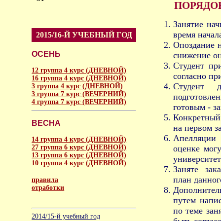
ПОРЯДО
Занятие нач
время начал
2015/16-Й УЧЕБНЫЙ ГОД
Опоздание н
ОСЕНЬ
снижение оц
Студент пр
12 группа 4 курс (ДНЕВНОЙ)
согласно пр
16 группа 4 курс (ДНЕВНОЙ)
Студент д
3 группа 4 курс (ДНЕВНОЙ)
3 группа 7 курс (ВЕЧЕРНИЙ)
подготовлен
4 группа 7 курс (ВЕЧЕРНИЙ)
готовым - з
Конкретный
ВЕСНА
на первом з
Апелляции 
14 группа 4 курс (ДНЕВНОЙ)
27 группа 6 курс (ДНЕВНОЙ)
оценке мог
13 группа 6 курс (ДНЕВНОЙ)
университет
10 группа 4 курс (ДНЕВНОЙ)
Заняте зак
план данного
правила
отработки
Дополнител
путем напи
аморальное
по теме зан
2014/15-й учебный год
быть соглас