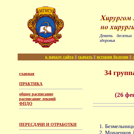
Девять десятых
здоровья.
к началу сайта
||
скачать
||
история болезни
||
34 групп
главная
ПРАКТИКА
(26 фе
общее расписание
расписание лекций
ФПДО
ПЕРЕСДАЧИ И ОТРАБОТКИ
Безмельниц
Монаенков Д