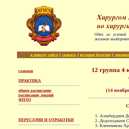
Одно из условий 
желание выздорове
к началу сайта
||
скачать
||
история болезни
||
лекцио
12 группа 4
главная
ПРАКТИКА
(14 ноября
общее расписание
расписание лекций
ФПДО
С
Аллабердиев Д
ПЕРЕСДАЧИ И ОТРАБОТКИ
Додоходжаев С
Ключникова Хр