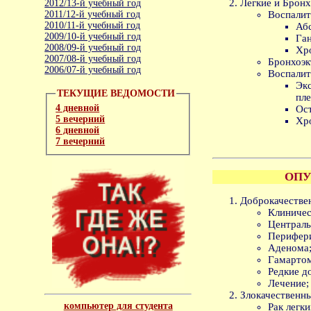
Легкие и Бронх
2012/13-й учебный год
2011/12-й учебный год
Воспалит
2010/11-й учебный год
Абс
2009/10-й учебный год
Ган
2008/09-й учебный год
Хро
2007/08-й учебный год
Бронхоэк
2006/07-й учебный год
Воспалит
Эк
ТЕКУЩИЕ ВЕДОМОСТИ
пле
4 дневной
Ос
5 вечерний
Хр
6 дневной
7 вечерний
ОПУ
Доброкачестве
Клиничес
Централь
Перифери
Аденома
Гамарто
Редкие д
Лечение;
Злокачественны
компьютер для студента
Рак легки