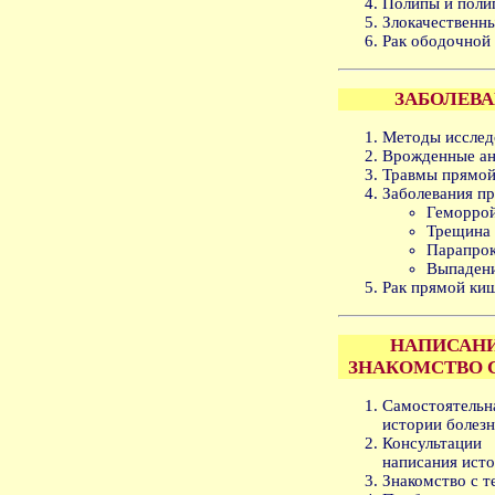
Полипы и поли
Злокачественны
Рак ободочной
ЗАБОЛЕВ
Методы исслед
Врожденные ан
Травмы прямой
Заболевания п
Геморрой
Трещина 
Парапрок
Выпадени
Рак прямой ки
НАПИСАНИ
ЗНАКОМСТВО 
Самостоятельн
истории болезн
Консультаци
написания исто
Знакомство с т