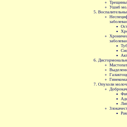
Трещины 
Ушиб мо
Воспалительны
Неспец
заболева
Ос
Хр
Хроничес
заболева
Ту
Си
Ак
Дисгормональн
Мастопат
Выделени
Галактоц
Гинекома
Опухоли молоч
Доброкач
Фи
Ад
Ли
Злокачес
Рак