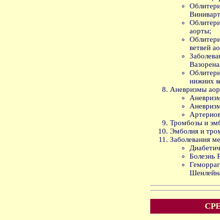
Облитер
Винивар
Облитер
аорты;
Облитер
ветвей а
Забол
Вазорена
Облите
нижних к
Аневризмы аор
Аневризм
Аневризм
Артериов
Тромбозы и эм
Эмболия и тро
Заболевания ме
Диабетич
Болезнь 
Геморр
Шенлейн
СРЕ