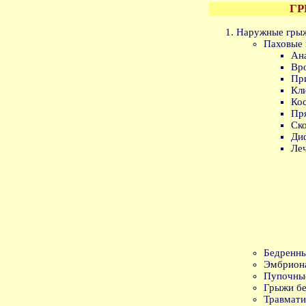
Г
Наружные грыж
Паховые 
Ан
Вр
Пр
Кли
Кос
Пр
Ск
Ди
Ле
Бедренны
Эмбрион
Пупочны
Грыжи бе
Травма