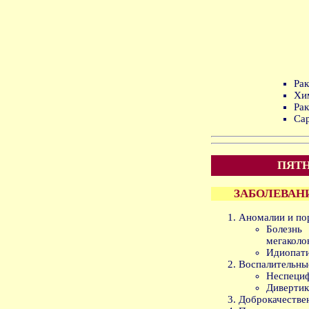
Рак
Хи
Ра
Са
ПЯТН
ЗАБОЛЕВАН
Аномалии и по
Болезн
мегаколо
Идиопати
Воспалительны
Неспециф
Дивертик
Доброкачестве