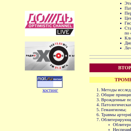
Эт
Па
Пе
Це
Гис
Ст
по
Кли
Ди
Ле
ВТОР
ТРОМ
Методы исслед
хостинг
Общие принцип
Врожденные по
Патологическая
Гемангиомы;
Травмы артери
Облитерирующи
Облитери
Неспециф