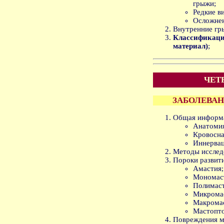
грыжи;
Редкие в
Осложнен
Внутренние гр
Классификац
материал)
;
ЧЕТВ
ЗАБОЛЕВА
Общая информ
Анатомия
Кровосна
Иннервац
Методы исслед
Пороки развити
Амастия;
Мономас
Полимаст
Микрома
Макрома
Мастопто
Повреждения м