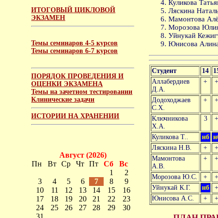
Куликова Татьян
ИТОГОВЫЙ ЦИКЛОВОЙ
Ляскина Наталь
ЭКЗАМЕН
Мамонтова Алён
Морозова Юлия
Уйнукай Кежигт
Темы семинаров 4-5 курсов
Юнисова Алина
Темы семинаров 6-7 курсов
Студент
14
1
ПОРЯДОК ПРОВЕДЕНИЯ И
Аллабердиев
+
ОЦЕНКИ ЭКЗАМЕНА
Д.А.
Темы на зачетном тестировании
Клинические задачи
Додоходжаев
+
С.Х.
ИСТОРИИ НА ХРАНЕНИИ
Ключникова
3
Х.А.
Куликова Т..
нб
н
Ляскина Н.В.
+
Август (2026)
Мамонтова
+
Пн
Вт
Ср
Чт
Пт
Сб
Вс
А.В.
1
2
Морозова Ю.С.
+
3
4
5
6
7
8
9
Уйнукай К.Г.
нб
10
11
12
13
14
15
16
17
18
19
20
21
22
23
Юнисова А.С.
+
24
25
26
27
28
29
30
31
ПЛАН ПРА