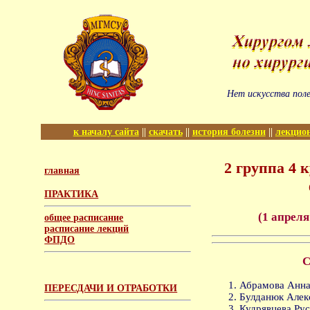
Нет искусства поле
к началу сайта
||
скачать
||
история болезни
||
лекцио
2 группа 4 
главная
ПРАКТИКА
(1 апреля
общее расписание
расписание лекций
ФПДО
С
Абрамова Анна
ПЕРЕСДАЧИ И ОТРАБОТКИ
Булданюк Алек
Кудрявцева Рус