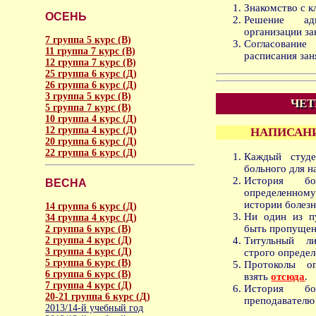
Знакомство с к
ОСЕНЬ
Решение ад
организации за
7 группа 5 курс (В)
Согласование
11 группа 7 курс (В)
расписания зан
12 группа 7 курс (В)
25 группа 6 курс (Д)
26 группа 6 курс (Д)
3 группа 5 курс (В)
ЧЕТ
5 группа 7 курс (В)
10 группа 4 курс (Д)
12 группа 4 курс (Д)
НАПИСАНИ
20 группа 6 курс (Д)
22 группа 6 курс (Д)
Каждый студе
больного для н
История б
ВЕСНА
определенно
истории болез
14 группа 6 курс (Д)
Ни один из п
34 группа 4 курс (Д)
быть пропущен
2 группа 6 курс (В)
2 группа 4 курс (Д)
Титульный ли
3 группа 4 курс (Д)
строго опреде
5 группа 6 курс (В)
Протоколы о
6 группа 6 курс (В)
взять
отсюда
.
7 группа 4 курс (Д)
История б
20-21 группа 6 курс (Д)
преподавателю 
2013/14-й учебный год