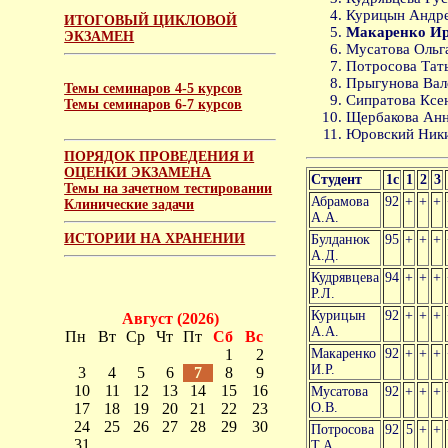
Курицын Андре
ИТОГОВЫЙ ЦИКЛОВОЙ
Макаренко Ир
ЭКЗАМЕН
Мусатова Ольг
Потросова Тать
Прыгунова Вал
Темы семинаров 4-5 курсов
Сипратова Ксен
Темы семинаров 6-7 курсов
Щербакова Анн
Юровский Никит
ПОРЯДОК ПРОВЕДЕНИЯ И
ОЦЕНКИ ЭКЗАМЕНА
Студент
1с
1
2
3
Темы на зачетном тестировании
Абрамова
92
+
+
+
Клинические задачи
А.А.
ИСТОРИИ НА ХРАНЕНИИ
Булданюк
95
+
+
+
А.Д.
Кудрявцева
94
+
+
+
Р.Л.
Курицын
92
+
+
+
Август (2026)
А.А.
Пн
Вт
Ср
Чт
Пт
Сб
Вс
1
2
Макаренко
92
+
+
+
И.Р.
3
4
5
6
7
8
9
10
11
12
13
14
15
16
Мусатова
92
+
+
+
17
18
19
20
21
22
23
О.В.
24
25
26
27
28
29
30
Потросова
92
5
+
+
31
Т.А.