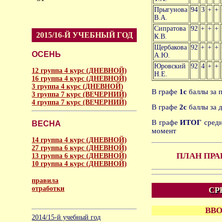
Прыгунова
94
3
+
+
В.А.
Сипратова
92
+
+
+
2015/16-Й УЧЕБНЫЙ ГОД
К.В.
Щербакова
92
+
+
+
ОСЕНЬ
А.Ю.
Юровский
92
4
+
+
12 группа 4 курс (ДНЕВНОЙ)
Н.Е.
16 группа 4 курс (ДНЕВНОЙ)
3 группа 4 курс (ДНЕВНОЙ)
В графе
1с
баллы за 
3 группа 7 курс (ВЕЧЕРНИЙ)
4 группа 7 курс (ВЕЧЕРНИЙ)
В графе
2с
баллы за 
В графе
ИТОГ
средн
ВЕСНА
момент
14 группа 4 курс (ДНЕВНОЙ)
27 группа 6 курс (ДНЕВНОЙ)
ПЛАН ПРА
13 группа 6 курс (ДНЕВНОЙ)
10 группа 4 курс (ДНЕВНОЙ)
правила
отработки
СР
аморальное
ВВО
2014/15-й учебный год