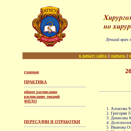
Лучший врач 
к началу сайта
||
скачать
||
2
главная
ПРАКТИКА
общее расписание
расписание лекций
ФПДО
Алхасова М
Григорян Г
Денисова М
ПЕРЕСДАЧИ И ОТРАБОТКИ
Долгополов
Иванова Ол