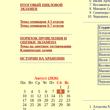
Ивлев Арте
Козляковск
ИТОГОВЫЙ ЦИКЛОВОЙ
Манаков Се
ЭКЗАМЕН
Сименюра С
Черкашин А
Темы семинаров 4-5 курсов
Темы семинаров 6-7 курсов
Студен
Алхасо
ПОРЯДОК ПРОВЕДЕНИЯ И
Григоря
ОЦЕНКИ ЭКЗАМЕНА
Денисо
Темы на зачетном тестировании
Долгоп
Клинические задачи
Иванов
ИСТОРИИ НА ХРАНЕНИИ
Ивлев 
Козляко
Манако
Сименю
Август (2026)
Черкаш
Пн
Вт
Ср
Чт
Пт
Сб
Вс
1
2
3
4
5
6
7
8
9
10
11
12
13
14
15
16
17
18
19
20
21
22
23
24
25
26
27
28
29
30
Алхасова М
31