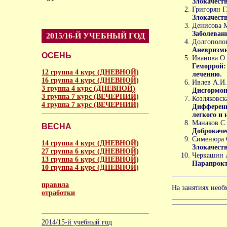
Злокачест
Григорян Г.
Злокачест
Денисова М
Заболеван
2015/16-Й УЧЕБНЫЙ ГОД
Долгополов
Аневризмы
ОСЕНЬ
Иванова О.
Геморрой:
12 группа 4 курс (ДНЕВНОЙ)
лечению.
16 группа 4 курс (ДНЕВНОЙ)
Ивлев А.И.
3 группа 4 курс (ДНЕВНОЙ)
Дисгормон
3 группа 7 курс (ВЕЧЕРНИЙ)
Козляковск
4 группа 7 курс (ВЕЧЕРНИЙ)
Дифференц
легкого и 
Манаков С.
ВЕСНА
Доброкаче
Сименюра 
14 группа 4 курс (ДНЕВНОЙ)
Злокачест
27 группа 6 курс (ДНЕВНОЙ)
Черкашин 
13 группа 6 курс (ДНЕВНОЙ)
Парапрокт
10 группа 4 курс (ДНЕВНОЙ)
правила
На занятиях необ
отработки
аморальное
2014/15-й учебный год