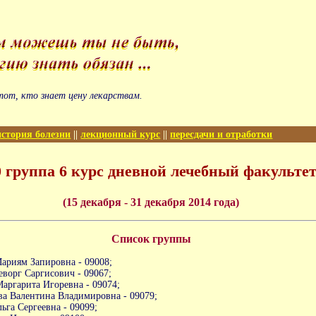
тот, кто знает цену лекарствам.
история болезни
||
лекционный курс
||
пересдачи и отработки
0 группа 6 курс дневной лечебный факульте
(15 декабря - 31 декабря 2014 года)
Список группы
ариям Запировна - 09008;
еворг Саргисович - 09067;
аргарита Игоревна - 09074;
а Валентина Владимировна - 09079;
ьга Сергеевна - 09099;