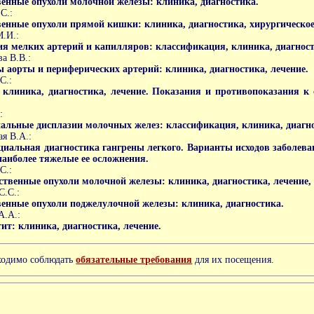
венные опухоли молочной железы: клиника, диагностика.
С.:
венные опухоли прямой кишки: клиника, диагностика, хирургическое
.И.:
ия мелких артерий и капилляров: классификация, клиника, диагност
а В.В.:
 аорты и периферических артерий: клиника, диагностика, лечение.
С.:
 клиника, диагностика, лечение. Показания и противопоказания к
:
альные дисплазии молочных желез: классификация, клиника, диагн
ая В.А.:
иальная диагностика гангрены легкого. Варианты исходов заболева
наиболее тяжелые ее осложнения.
С.:
ственные опухоли молочной железы: клиника, диагностика, лечение, 
С.С.:
венные опухоли поджелулочной железы: клиника, диагностика.
А.А.:
ит: клиника, диагностика, лечение.
ходимо соблюдать
обязательные требования
для их посещения.