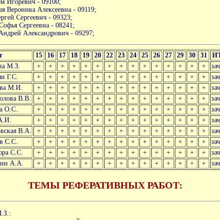
м Игоревич - 09100;
ая Вероника Алексеевна - 09119;
ргей Сергеевич - 09323;
офья Сергеевна - 08241;
ндрей Александрович - 09297;
т
15
16
17
18
19
20
22
23
24
25
26
27
29
30
31
И
ва М.З.
+
+
+
+
+
+
+
+
+
+
+
+
+
+
+
за
н Г.С.
+
+
+
+
+
+
+
+
+
+
+
+
+
+
+
за
ва М.И.
+
+
+
+
+
+
+
+
+
+
+
+
+
+
+
за
олова В.В.
+
+
+
+
+
+
+
+
+
+
+
+
+
+
+
за
а О.С.
+
+
+
+
+
+
+
+
+
+
+
+
+
+
+
за
А.И.
+
+
+
+
+
+
+
+
+
+
+
+
+
+
+
за
вская В.А.
+
+
+
+
+
+
+
+
+
+
+
+
+
+
+
за
в С.С.
+
+
+
+
+
+
+
+
+
+
+
+
+
+
+
за
ра С.С.
+
+
+
+
+
+
+
+
+
+
+
+
+
+
+
за
ин А.А.
+
+
+
+
+
+
+
+
+
+
+
+
+
+
+
за
ТЕМЫ РЕФЕРАТИВНЫХ РАБОТ:
.З.: