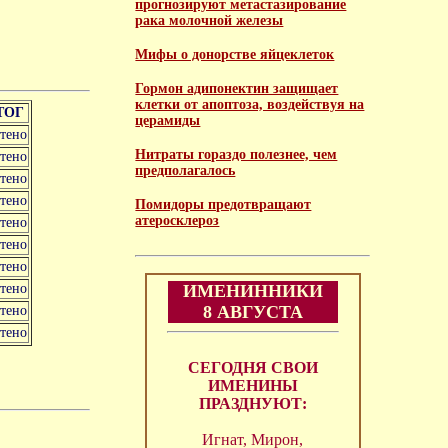
прогнозируют метастазирование
рака молочной железы
Мифы о донорстве яйцеклеток
Гормон адипонектин защищает
клетки от апоптоза, воздействуя на
ТОГ
церамиды
чтено
Нитраты гораздо полезнее, чем
чтено
предполагалось
чтено
чтено
Помидоры предотвращают
атеросклероз
чтено
чтено
чтено
чтено
ИМЕНИННИКИ
8 АВГУСТА
чтено
чтено
СЕГОДНЯ СВОИ
ИМЕНИНЫ
ПРАЗДНУЮТ:
Игнат, Мирон,