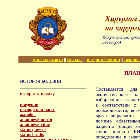
Какую только гряз
лечебную!
к началу сайта
||
скачать
||
история болезни
||
лекцио
ПЛАН
ИСТОРИЯ БОЛЕЗНИ
Составляется дл
возврат к началу
окончательного кл
лабораторные и инс
введение
в соответствии с 
паспортная часть
необходимости, воз
жалобы
врача-специалиста
anamnesis morbi
помимо обязательн
anamnesis vitae
пациента (общие кл
status paesens
группа крови и RH
status localis
определение в сыво
предварительный диагноз