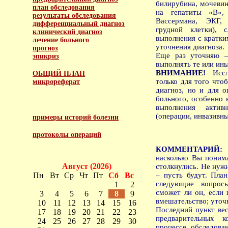
билирубина, мочевин
план обследования
на гепатиты «В»,
результаты обследования
Вассермана, ЭКГ, 
дифференциальный диагноз
грудной клетки), 
клинический диагноз
выполнения с кратки
лечение больного
уточнения диагноза.
прогноз
Еще раз уточняю 
эпикриз
выполнять те или ин
ВНИМАНИЕ!
Иссле
ОБЩИЙ ПЛАН
только для того что
микрореферат
диагноз, но и для 
больного, особенно 
выполнения актив
(операции, инвазивн
примеры историй болезни
протоколы операций
КОММЕНТАРИЙ
насколько Вы понима
Август (2026)
столкнулись. Не нуж
Пн
Вт
Ср
Чт
Пт
Сб
Вс
– пусть будут. Пла
следующие вопросы
1
2
сможет ли он, если 
3
4
5
6
7
8
9
вмешательство; уточ
10
11
12
13
14
15
16
Последний пункт вес
17
18
19
20
21
22
23
предварительных к
24
25
26
27
28
29
30
процессе обследова