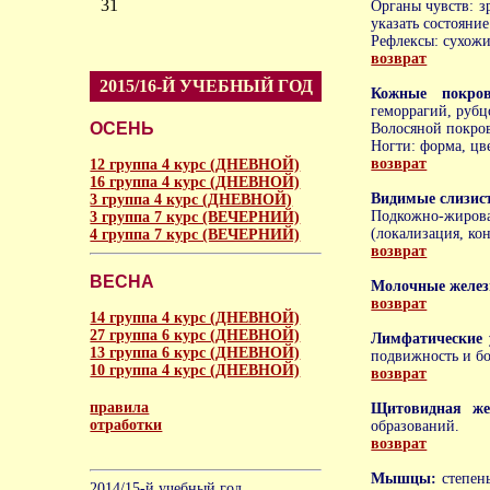
31
Органы чувств: зр
указать состояние
Рефлексы: сухожи
возврат
2015/16-Й УЧЕБНЫЙ ГОД
Кожные покро
геморрагий, рубц
ОСЕНЬ
Волосяной покров
Ногти: форма, цве
возврат
12 группа 4 курс (ДНЕВНОЙ)
16 группа 4 курс (ДНЕВНОЙ)
Видимые слизис
3 группа 4 курс (ДНЕВНОЙ)
Подкожно-жиров
3 группа 7 курс (ВЕЧЕРНИЙ)
(локализация, ко
4 группа 7 курс (ВЕЧЕРНИЙ)
возврат
ВЕСНА
Молочные желе
возврат
14 группа 4 курс (ДНЕВНОЙ)
27 группа 6 курс (ДНЕВНОЙ)
Лимфатические
13 группа 6 курс (ДНЕВНОЙ)
подвижность и бо
10 группа 4 курс (ДНЕВНОЙ)
возврат
правила
Щитовидная же
отработки
образований.
возврат
аморальное
Мышцы:
степен
2014/15-й учебный год