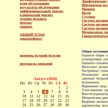
Лимфатические 
план обследования
Щитовидная жел
результаты обследования
Мышцы
дифференциальный диагноз
Кости
клинический диагноз
Суставы
лечение больного
Система органо
прогноз
Система органо
эпикриз
Система органо
Мочеполовая си
ОБЩИЙ ПЛАН
Гинекологическо
микрореферат
Общее состояние
Оцените общее со
примеры историй болезни
агонирующее, кли
Оцените сознание
протоколы операций
Интеллект: разви
Настроение: спок
Положение: акт
Август (2026)
занимает больной
положение).
Пн
Вт
Ср
Чт
Пт
Сб
Вс
Выражение лица: с
1
2
Телосложение: пр
3
4
5
6
7
8
9
Конституциональн
10
11
12
13
14
15
16
Метрические данны
17
18
19
20
21
22
23
Видимые аномалии
24
25
26
27
28
29
30
акромегалия, экз