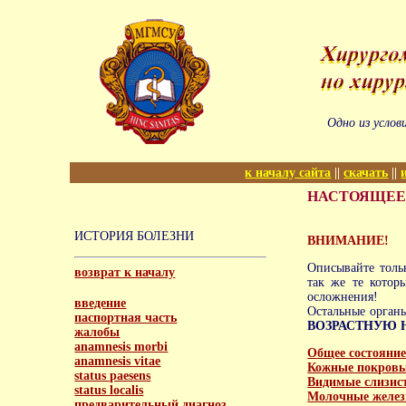
Одно из услов
к началу сайта
||
скачать
||
НАСТОЯЩЕЕ
ИСТОРИЯ БОЛЕЗНИ
ВНИМАНИЕ!
Описывайте толь
возврат к началу
так же те котор
осложнения!
введение
Остальные органы
паспортная часть
ВОЗРАСТНУЮ 
жалобы
anamnesis morbi
Общее состояни
anamnesis vitae
Кожные покров
status paesens
Видимые слизис
status localis
Молочные желе
предварительный диагноз