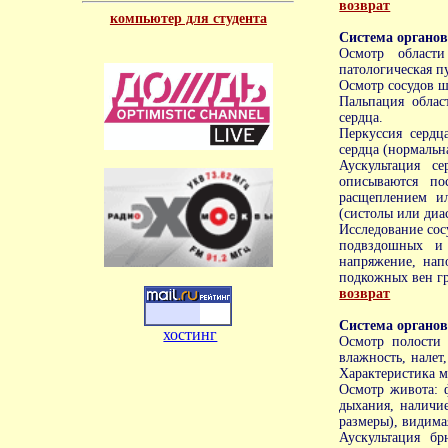
возврат
компьютер для студента
Система органо
Осмотр области
патологическая пу
Осмотр сосудов ш
Пальпация облас
сердца.
Перкуссия сердц
сердца (нормальна
Аускультация с
описываются по
расщеплением ил
(систолы или диа
Исследование сос
подвздошных и 
напряжение, нап
подкожных вен г
возврат
Система органо
хостинг
Осмотр полости 
влажность, налет,
Характеристика 
Осмотр живота: 
дыхания, наличи
размеры), видима
Аускультация б