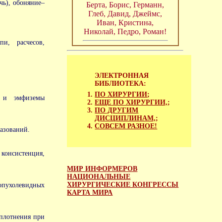
ечь), обоняние–
Берта, Борис, Германн,
Глеб, Давид, Джеймс,
Иван, Кристина,
Николай, Педро, Роман!
пи, расчесов,
ЭЛЕКТРОННАЯ
БИБЛИОТЕКА:
ПО ХИРУРГИИ
;
в и эмфиземы
ЕЩЕ ПО ХИРУРГИИ,
;
ПО ДРУГИМ
ДИСЦИПЛИНАМ,
;
СОВСЕМ РАЗНОЕ!
разований.
консистенция,
МИР ИНФОРМЕРОВ
НАЦИОНАЛЬНЫЕ
ХИРУРГИЧЕСКИЕ КОНГРЕССЫ
опухолевидных
КАРТА МИРА
уплотнения при