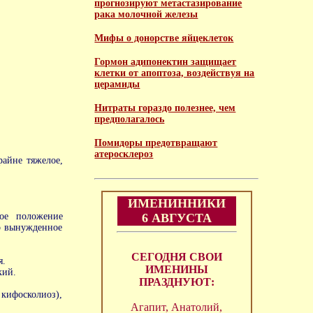
прогнозируют метастазирование
рака молочной железы
Мифы о донорстве яйцеклеток
Гормон адипонектин защищает
клетки от апоптоза, воздействуя на
церамиды
Нитраты гораздо полезнее, чем
предполагалось
Помидоры предотвращают
атеросклероз
райне тяжелое,
ИМЕНИННИКИ
ное положение
6 АВГУСТА
то вынужденное
СЕГОДНЯ СВОИ
я.
ИМЕНИНЫ
кий.
ПРАЗДНУЮТ:
 кифосколиоз),
Агапит, Анатолий,