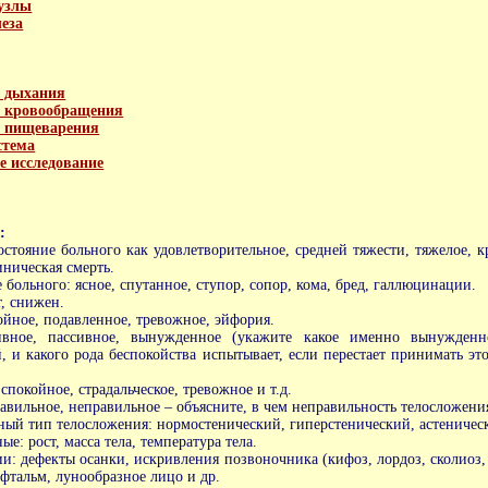
узлы
еза
в дыхания
в кровообращения
в пищеварения
стема
е исследование
:
стояние больного как удовлетворительное, средней тяжести, тяжелое, к
ническая смерть.
 больного: ясное, спутанное, ступор, сопор, кома, бред, галлюцинации.
т, снижен.
ойное, подавленное, тревожное, эйфория.
ивное, пассивное, вынужденное (укажите какое именно вынужден
, и какого рода беспокойства испытывает, если перестает принимать э
покойное, страдальческое, тревожное и т.д.
авильное, неправильное – объясните, в чем неправильность телосложени
ый тип телосложения: нормостенический, гиперстенический, астеничес
е: рост, масса тела, температура тела.
: дефекты осанки, искривления позвоночника (кифоз, лордоз, сколиоз,
офтальм, лунообразное лицо и др.