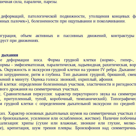
ечная сила, параличи, парезы.
 деформаций, патологической подвижности, утолщения концевых ф
анных палочек»), болезненности при ощупывании и поколачивании.
игурация, объем активных и пассивных движений, контрактуры
хруст при движениях.
в дыхания
е деформации носа. Форма грудной клетки (нормо-, гипер-, а
ормы – эмфизематозная, паралитическая, ладьевидная, рахитическая, вор
ь. Окружность и экскурсия грудной клетки на уровне IV ребра. Дыхание:
ли затрудненное, ритм и глубина. Тип дыхания: грудной, брюшной, см
ений в минуту. Оценка голоса: звонкий, охриплый, афония.
й клетки: определение болезненных участков, эластичности и ригидност
вого дрожания на симметричных участках.
х. Сравнительная перкуссия: характер перкуторного звука на симметр
, притупленный, тупой, коробочный, тимпанический). Топографичес
м грудной клетки с определением дыхательной экскурсии по средне
ких. Характер основных дыхательных шумов на симметричных участках 
и бронхиальное, усиленное или ослабленное, жесткое). Наличие побочн
ализация: хрипы (сухие или влажные, звонкие или глухие, мелко-
ые), крепитация, шум трения плевры. Бронхофония над симметричн