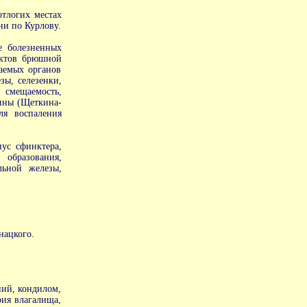
.
отлогих местах
ни по Курлову.
е болезненных
ектов брюшной
ваемых органов
зы, селезенки,
 смещаемость,
ины (Щеткина-
ля воспаления
нус сфинктера,
образования,
льной железы,
нацкого.
ний, кондилом,
рия влагалища,