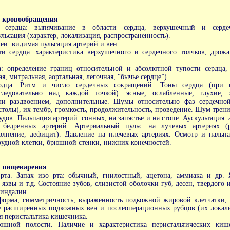
в кровообращения
 сердца: выпячивание в области сердца, верхушечный и серде
льсация (характер, локализация, распространенность).
еи: видимая пульсация артерий и вен.
ти сердца: характеристика верхушечного и сердечного толчков, дрож
а: определение границ относительной и абсолютной тупости сердца,
я, митральная, аортальная, легочная, “бычье сердце”).
ердца. Ритм и число сердечных сокращений. Тоны сердца (при н
следовательно над каждой точкой): ясные, ослабленные, глухие,
и раздвоением, дополнительные. Шумы относительно фаз сердечной
столы), их тембр, громкость, продолжительность, проведение. Шум трени
удов. Пальпация артерий: сонных, на запястье и на стопе. Аускультация: 
бедренных артерий. Артериальный пульс на лучевых артериях (р
олнение, дефицит). Давление на плечевых артериях. Осмотр и пальпа
рудной клетки, брюшной стенки, нижних конечностей.
в пищеварения
рта. Запах изо рта: обычный, гнилостный, ацетона, аммиака и др. Я
 язвы и т.д. Состояние зубов, слизистой оболочки губ, десен, твердого 
миндалин.
форма, симметричность, выраженность подкожной жировой клетчатки, 
е расширенных подкожных вен и послеоперационных рубцов (их локали
я перистальтика кишечника.
рюшной полости. Наличие и характеристика перистальтических ки