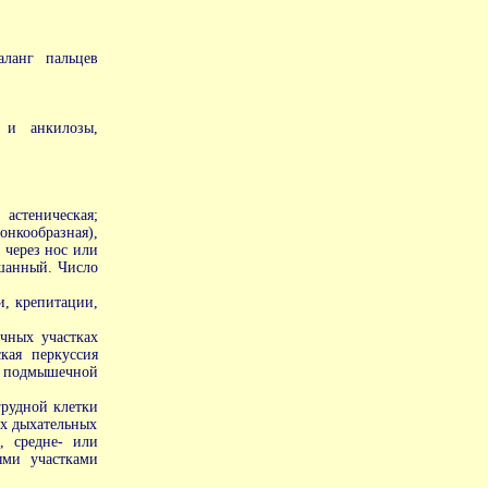
аланг пальцев
 и анкилозы,
стеническая;
онкообразная),
 через нос или
ешанный. Число
и, крепитации,
ичных участках
кая перкуссия
й подмышечной
грудной клетки
ых дыхательных
, средне- или
ыми участками