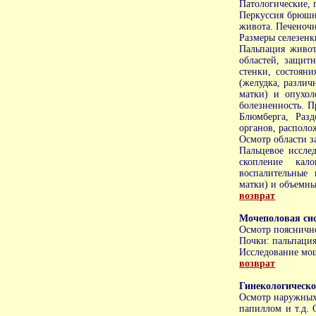
Патологические, 
Перкуссия брюшн
живота. Печеночн
Размеры селезенк
Пальпация живот
областей, защит
стенки, состоян
(желудка, различ
матки) и опухол
болезненность. 
Блюмберга, Разд
органов, располо
Осмотр области з
Пальцевое иссле
скопление кал
воспалительные 
матки) и объемны
возврат
Мочеполовая си
Осмотр пояснично
Почки: пальпация
Исследование мо
возврат
Гинекологическо
Осмотр наружных 
папиллом и т.д. 