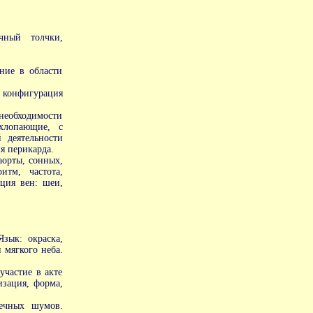
чный толчки,
ание в области
 конфигурация
еобходимости
 хлопающие, с
 деятельности
я перикарда.
аорты, сонных,
итм, частота,
ция вен: шеи,
зык: окраска,
и мягкого неба.
участие в акте
зация, форма,
шечных шумов.