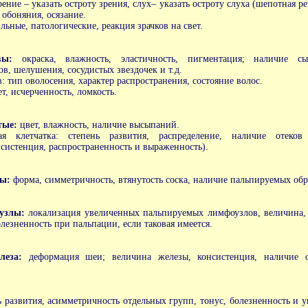
ение – указать остроту зрения, слух– указать остроту слуха (шепотная р
 обоняния, осязание.
льные, патологические, реакция зрачков на свет.
вы:
окраска, влажность, эластичность, пигментация; наличие сы
ов, шелушения, сосудистых звездочек и т.д.
: тип оволосения, характер распространения, состояние волос.
т, исчерченность, ломкость.
тые:
цвет, влажность, наличие высыпаний.
ая клетчатка: степень развития, распределение, наличие отеко
нсистенция, распространенность и выраженность).
зы:
форма, симметричность, втянутость соска, наличие пальпируемых об
 узлы:
локализация увеличенных пальпируемых лимфоузлов, величина, 
лезненность при пальпации, если таковая имеется.
леза:
деформация шеи; величина железы, консистенция, наличие 
ь развития, асимметричность отдельных групп, тонус, болезненность и 