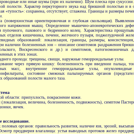
проводные или иные шумы (при их наличии). Шум плеска при сукуссии
ой полости. Характер перкуторного звука над брюшной полостью и в 
ая «тупость»: сохранена, отсутствует, сглажена. Границы и размеры пече
и.
а (поверхностная ориентировочная и глубокая скользящая). Выявлени
ного напряжения мышц. Определение мышечно-апоневротических деф
ия пупочного, пахового и бедренного колец. Характеристика прощупы
ных отделов кишечника, печени, желчного пузыря, поджелудочной желе
евидных образований: локализация, границы, размеры, консистенция,
При наличии болезненных зон – описание симптомов раздражения брюш
ольского, Воскресенского и др.) и симптомов, патогномоничных д
женных в этих зонах.
аднего прохода: трещины, свищи, наружные геморроидальные узлы.
дование через прямую кишку: болезненность при введении пальца, то
овых масс, внутренние геморроидальные узлы, опухолевидные 
инфильтраты, состояние смежных пальпируемых органов (предстате
х образований полости малого таза.
стема
й области: припухлость, покраснение кожи.
 (локализация, величина, болезненность, подвижность), симптом Пастер
шонки, яичек.
е исследование.
половых органов: правильность развития, наличие язв, эрозий, высыпа
Осмотр преддверия влагалища: устья выводных протоков желез преддве