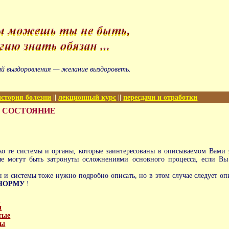
ий выздоровления — желание выздороветь.
история болезни
||
лекционный курс
||
пересдачи и отработки
 СОСТОЯНИЕ
ко те системы и органы, которые заинтересованы в описываемом Вами 
ые могут быть затронуты осложнениями основного процесса, если Вы
 и системы тоже нужно подробно описать, но в этом случае следует оп
НОРМУ
!
е
ы
тые
зы