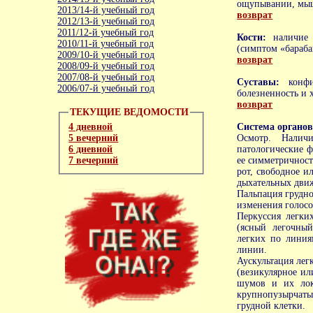
ощупывании, мыш
2013/14-й учебный год
возврат
2012/13-й учебный год
2011/12-й учебный год
Кости:
наличие
2010/11-й учебный год
(симптом «бараб
2009/10-й учебный год
возврат
2008/09-й учебный год
2007/08-й учебный год
Суставы:
конф
2006/07-й учебный год
болезненность и 
возврат
ТЕКУЩИЕ ВЕДОМОСТИ
Система органо
4 дневной
Осмотр. Наличи
5 вечерний
патологические ф
6 дневной
ее симметричност
7 вечерний
рот, свободное и
дыхательных движ
Пальпация грудно
изменения голосо
Перкуссия легки
(ясный легочный
легких по линия
линии.
Аускультация лег
(везикулярное ил
шумов и их лок
крупнопузырчат
грудной клетки.