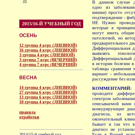
31
В данном случае д
одно из заболевани
кишки) просто отсут
подтверждение - фиб
НЕ Нужно проводит
2015/16-Й УЧЕБНЫЙ ГОД
которые в принцип
могут иметь общие
ОСЕНЬ
патологией, но кот
предварительного ди
12 группа 4 курс (ДНЕВНОЙ)
Дифференциальная д
16 группа 4 курс (ДНЕВНОЙ)
выявлять этиоло
3 группа 4 курс (ДНЕВНОЙ)
Дифференциальный д
3 группа 7 курс (ВЕЧЕРНИЙ)
в истории болезни в
4 группа 7 курс (ВЕЧЕРНИЙ)
таблицы сравнения 
вариант – небольшая
ВЕСНА
рассуждение без изл
14 группа 4 курс (ДНЕВНОЙ)
КОММЕНТАРИЙ:
27 группа 6 курс (ДНЕВНОЙ)
проводите диффере
13 группа 6 курс (ДНЕВНОЙ)
спектром заболевани
10 группа 4 курс (ДНЕВНОЙ)
описываемой вами п
конкурирующие диаг
правила
диагноза, из к
отработки
окончательный клин
бывает и так что в
аморальное
диагноз не установ
Если в Вашей исто
2014/15-й учебный год