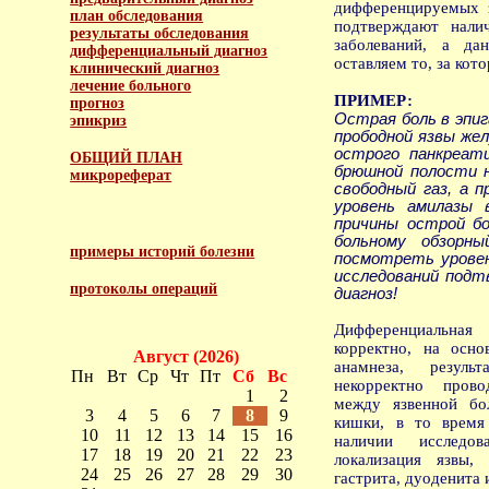
дифференцируемых з
план обследования
подтверждают нали
результаты обследования
заболеваний, а да
дифференциальный диагноз
оставляем то, за кот
клинический диагноз
лечение больного
ПРИМЕР:
прогноз
Острая боль в эпи
эпикриз
прободной язвы же
острого панкреати
ОБЩИЙ ПЛАН
брюшной полости 
микрореферат
свободный газ, а 
уровень амилазы 
причины острой бо
больному обзорн
примеры историй болезни
посмотреть уровен
исследований подт
протоколы операций
диагноз!
Дифференциальная 
корректно, на осн
Август (2026)
анамнеза, результ
Пн
Вт
Ср
Чт
Пт
Сб
Вс
некорректно прово
1
2
между язвенной бо
3
4
5
6
7
8
9
кишки, в то время
10
11
12
13
14
15
16
наличии исследо
17
18
19
20
21
22
23
локализация язвы,
24
25
26
27
28
29
30
гастрита, дуоденита и