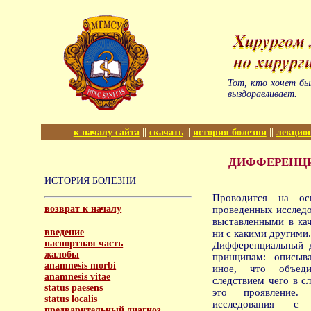
Тот, кто хочет бы
выздоравливает.
к началу сайта
||
скачать
||
история болезни
||
лекцио
ДИФФЕРЕНЦ
ИСТОРИЯ БОЛЕЗНИ
Проводится на ос
возврат к началу
проведенных исследо
выставленными в кач
введение
ни с какими другими
паспортная часть
Дифференциальный 
жалобы
принципам: описыв
anamnesis morbi
иное, что объед
anamnesis vitae
следствием чего в с
status paesens
это проявление.
status localis
исследования с
предварительный диагноз