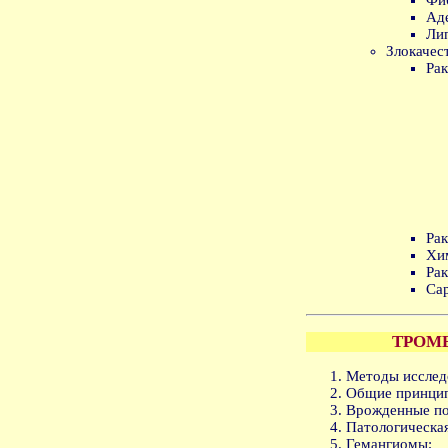
Ад
Ли
Злокачес
Рак
Рак
Хи
Ра
Са
ТРОМ
Методы исслед
Общие принцип
Врожденные по
Патологическая
Гемангиомы;