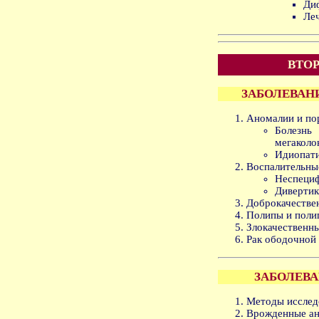
Ди
Ле
ВТОР
ЗАБОЛЕВАН
Аномалии и по
Болезн
мегаколо
Идиопати
Воспалительны
Неспециф
Дивертик
Доброкачестве
Полипы и поли
Злокачественны
Рак ободочной
ЗАБОЛЕВ
Методы исслед
Врожденные ан