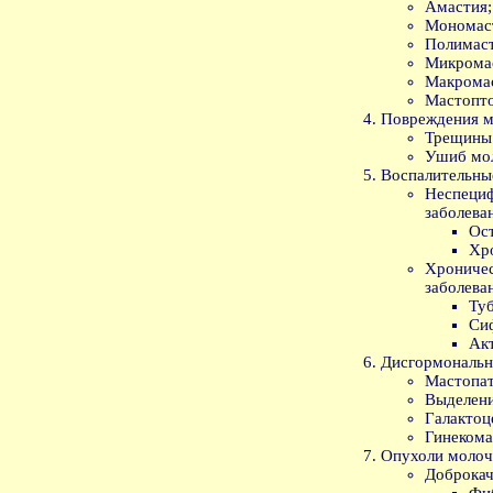
Амастия;
Мономас
Полимаст
Микрома
Макрома
Мастопто
Повреждения м
Трещины 
Ушиб мо
Воспалительны
Неспец
заболева
Ос
Хр
Хроничес
заболева
Ту
Си
Ак
Дисгормональн
Мастопат
Выделени
Галактоц
Гинекома
Опухоли молоч
Доброкач
Фи