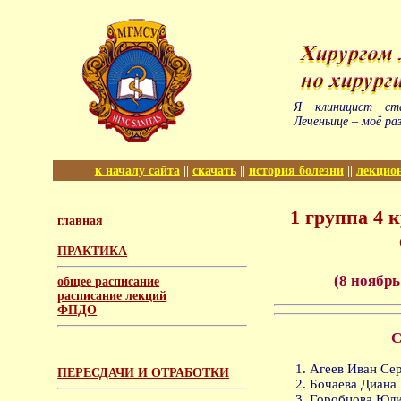
Я клиницист ст
Леченьице – моё ра
к началу сайта
||
скачать
||
история болезни
||
лекцио
1 группа 4 
главная
ПРАКТИКА
(8 ноябрь
общее расписание
расписание лекций
ФПДО
С
Агеев Иван Сер
ПЕРЕСДАЧИ И ОТРАБОТКИ
Бочаева Диана
Горобцова Юли