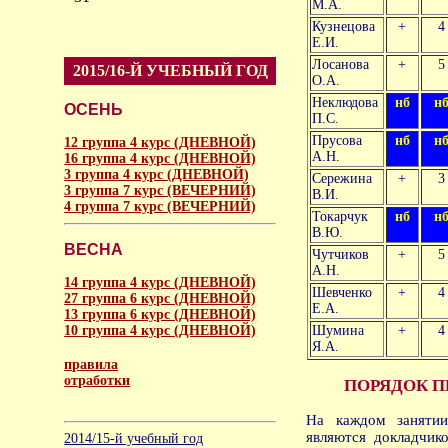
М.А.
Кузнецова
+
4
Е.И.
Лосанова
+
5
2015/16-Й УЧЕБНЫЙ ГОД
О.А.
Неклюдова
нб
н
ОСЕНЬ
П.С.
Прусова
нб
н
12 группа 4 курс (ДНЕВНОЙ)
А.Н.
16 группа 4 курс (ДНЕВНОЙ)
3 группа 4 курс (ДНЕВНОЙ)
Сережина
+
3
3 группа 7 курс (ВЕЧЕРНИЙ)
В.И.
4 группа 7 курс (ВЕЧЕРНИЙ)
Токарчук
нб
н
В.Ю.
ВЕСНА
Чутчиков
+
5
А.Н.
14 группа 4 курс (ДНЕВНОЙ)
Шевченко
+
4
27 группа 6 курс (ДНЕВНОЙ)
Е.А.
13 группа 6 курс (ДНЕВНОЙ)
10 группа 4 курс (ДНЕВНОЙ)
Шумина
+
4
Я.А.
правила
отработки
ПОРЯДОК П
аморальное
На каждом занятии
являются докладчик
2014/15-й учебный год