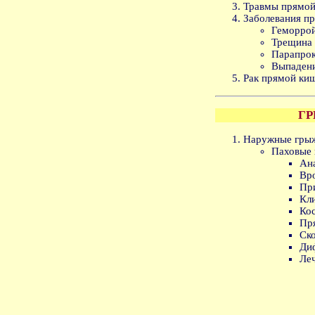
Травмы прямой
Заболевания п
Геморрой
Трещина 
Парапрок
Выпадени
Рак прямой ки
Г
Наружные грыж
Паховые 
Ан
Вр
Пр
Кли
Кос
Пр
Ск
Ди
Ле