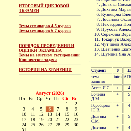
Долгова Снежа
ИТОГОВЫЙ ЦИКЛОВОЙ
Дохтова Марья
ЭКЗАМЕН
Кузнецова Елен
Лосанова Оксан
Неклюдова Поли
Темы семинаров 4-5 курсов
Прусова Алекса
Темы семинаров 6-7 курсов
Сережина Вера
Токарчук Валер
Чутчиков Алекс
ПОРЯДОК ПРОВЕДЕНИЯ И
Шевченко Екате
ОЦЕНКИ ЭКЗАМЕНА
Шумина Яна Ан
Темы на зачетном тестировании
Клинические задачи
ИСТОРИИ НА ХРАНЕНИИ
Студент
8
11
тема
intro
АГ
занятия
Агеев И.С.
+
4
Август (2026)
Бочаева
+
5
Пн
Вт
Ср
Чт
Пт
Сб
Вс
Д.М.
1
2
Горобцова
+
4
3
4
5
6
7
8
9
Ю.В.
10
11
12
13
14
15
16
Долгова
+
5
17
18
19
20
21
22
23
С.М.
24
25
26
27
28
29
30
Дохтова
+
4
31