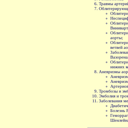
Травмы артери
Облитерирующи
Облитери
Неспециф
Облитер
Винивар
Облитер
аорты;
Облитер
ветвей а
Забол
Вазорена
Облите
нижних к
Аневризмы аор
Аневризм
Аневризм
Артериов
Тромбозы и эм
Эмболия и тро
Заболевания ме
Диабетич
Болезнь 
Геморр
Шенлейн