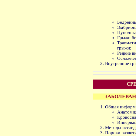
Бедренны
Эмбрион
Пупочны
Грыжи бе
Травма
грыжи;
Редкие в
Осложнен
Внутренние гр
СРЕ
ЗАБОЛЕВА
Общая информ
Анатомия
Кровосна
Иннервац
Методы исслед
Пороки развити