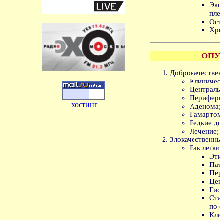
Эк
пле
Ос
Хр
ОПУ
Доброкачестве
Клиничес
Централь
Перифери
хостинг
Аденома
Гамарто
Редкие д
Лечение;
Злокачественны
Рак легки
Эт
Па
Пе
Це
Гис
Ст
по
Кли