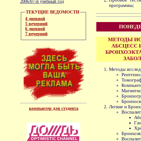
2006/07-й учебный год
программы;
ТЕКУЩИЕ ВЕДОМОСТИ
4 дневной
5 вечерний
ПОНЕДЕ
6 дневной
7 вечерний
МЕТОДЫ ИС
АБСЦЕСС 
БРОНХОЭКТ
ЗАБОЛ
Методы исслед
Рентгено
Томограф
Компьюте
Магнитно
Бронхогр
Бронхоск
Легкие и Бронх
компьютер для студента
Воспалит
Абс
Ган
Хро
Бронхоэк
Воспалит