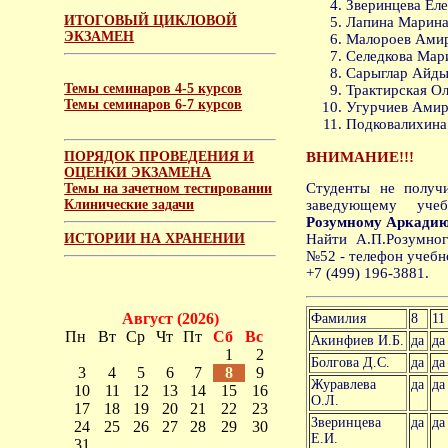
Зверинцева Еле
ИТОГОВЫЙ ЦИКЛОВОЙ
Лапина Марина 
ЭКЗАМЕН
Малороев Амир
Селедкова Мари
Сарыглар Айды
Темы семинаров 4-5 курсов
Трактирская Ол
Темы семинаров 6-7 курсов
Угурчиев Амир
Подковалихина 
ПОРЯДОК ПРОВЕДЕНИЯ И
ВНИМАНИЕ!!!
ОЦЕНКИ ЭКЗАМЕНА
Студенты не получ
Темы на зачетном тестировании
Клинические задачи
заведующему уч
Розумному Аркадию
ИСТОРИИ НА ХРАНЕНИИ
Найти А.П.Розумно
№52 - телефон учебн
+7 (499) 196-3881.
Август (2026)
Фамилия
8
11
Пн
Вт
Ср
Чт
Пт
Сб
Вс
Акинфиев И.Б.
да
да
1
2
Болгова Д.С.
да
да
3
4
5
6
7
8
9
Журавлева
да
да
10
11
12
13
14
15
16
О.Л.
17
18
19
20
21
22
23
Зверинцева
да
да
24
25
26
27
28
29
30
Е.И.
31