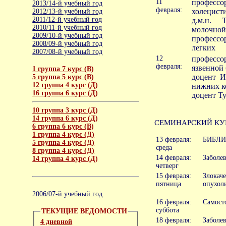
11
профессо
2013/14-й учебный год
февраля:
холецист
2012/13-й учебный год
2011/12-й учебный год
д.м.н. 
2010/11-й учебный год
молочной
2009/10-й учебный год
професс
2008/09-й учебный год
легких
2007/08-й учебный год
12
профессо
февраля:
язвенной
1 группа 7 курс (В)
доцент И
5 группа 5 курс (В)
12 группа 4 курс (Д)
нижних к
16 группа 6 курс (Д)
доцент Ту
10 группа 3 курс (Д)
14 группа 6 курс (Д)
СЕМИНАРСКИЙ КУ
6 группа 6 курс (В)
1 группа 4 курс (Д)
13 февраля:
БИБЛИ
5 группа 4 курс (Д)
среда
8 группа 4 курс (Д)
14 февраля:
Заболе
14 группа 4 курс (Д)
четверг
15 февраля:
Злока
пятница
опухол
2006/07-й учебный год
16 февраля:
Самост
суббота
ТЕКУЩИЕ ВЕДОМОСТИ
18 февраля:
Заболе
4 дневной