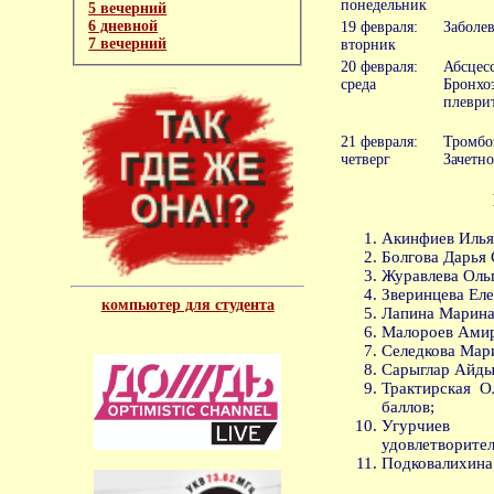
понедельник
5 вечерний
6 дневной
19 февраля:
Заболе
7 вечерний
вторник
20 февраля:
Абсц
среда
Бронх
плеврит
21 февраля:
Тромбо
четверг
Зачетно
Акинфиев Илья 
Болгова Дарья 
Журавлева Ольг
Зверинцева Еле
компьютер для студента
Лапина Марина 
Малороев Амир 
Селедкова Мари
Сарыглар Айдын
Трактирская О
баллов;
Угурчиев
удовлетворител
Подковалихина 