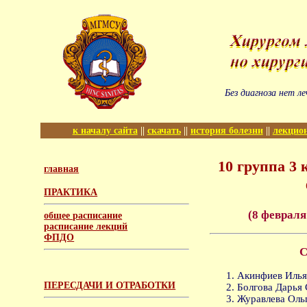
Без диагноза нет ле
к началу сайта
||
скачать
||
история болезни
||
лекцио
10
группа
3
главная
ПРАКТИКА
(
8
февраля
общее расписание
расписание лекций
ФПДО
С
Акинфиев Илья
ПЕРЕСДАЧИ И ОТРАБОТКИ
Болгова Дарья 
Журавлева Ольг