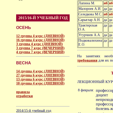
Лапина М.
нб
нб
Малороев А.И.
да
да
Селедкова М.С.
нб
нб
2015/16-Й УЧЕБНЫЙ ГОД
Сарыглар А.Н.
да
да
Трактирская
да
да
ОСЕНЬ
О.А.
Угурчиев А.А.
да
да
12 группа 4 курс (ДНЕВНОЙ)
16 группа 4 курс (ДНЕВНОЙ)
Подковалихина
да
да
3 группа 4 курс (ДНЕВНОЙ)
Е.О.
3 группа 7 курс (ВЕЧЕРНИЙ)
4 группа 7 курс (ВЕЧЕРНИЙ)
На занятиях нео
требования
для их п
ВЕСНА
14 группа 4 курс (ДНЕВНОЙ)
27 группа 6 курс (ДНЕВНОЙ)
13 группа 6 курс (ДНЕВНОЙ)
ЛЕКЦИОННЫЙ КУР
10 группа 4 курс (ДНЕВНОЙ)
8 февраля:
профессо
правила
доцент
отработки
непроход
професс
аморальное
болезнь 
2014/15-й учебный год