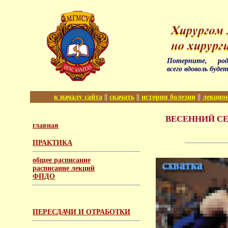
Потерпите, род
всего вдоволь буде
к началу сайта
||
скачать
||
история болезни
||
лекцио
ВЕСЕННИЙ СЕМ
главная
ПРАКТИКА
общее расписание
расписание лекций
ФПДО
ПЕРЕСДАЧИ И ОТРАБОТКИ