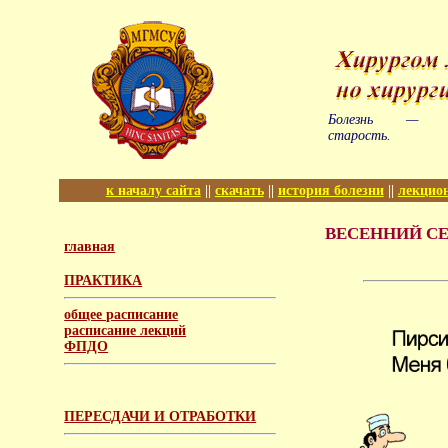
Болезнь — пр
старость.
к началу сайта
||
скачать
||
история болезни
||
лекцио
ВЕСЕННИЙ СЕМ
главная
ПРАКТИКА
общее расписание
расписание лекций
ФПДО
ПЕРЕСДАЧИ И ОТРАБОТКИ